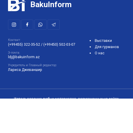
23 июня – профессиональный праздник
государственных служащих в Азербайджане
BakuInform
Контакт:
Выставки
(+99455) 322-35-52
/
(+99450) 502-03-07
Для гурманов
Э-почта:
О нас
ldj@bakuinform.az
Учредитель и Главный редактор:
Лариса Джеваншир