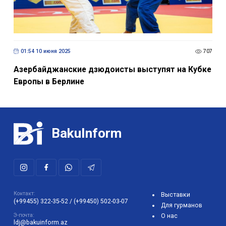
01:54 10 июня 2025
707
Азербайджанские дзюдоисты выступят на Кубке
Европы в Берлине
BakuInform
Контакт:
Выставки
(+99455) 322-35-52
/
(+99450) 502-03-07
Для гурманов
Э-почта:
О нас
ldj@bakuinform.az