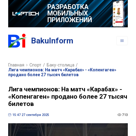
РАЗРАБОТКА
МОБИЛЬНЫХ
ПРИЛОЖЕНИЙ
BakuInform
Главная
Спорт
/
Баку-столица
/
Лига чемпионов: На матч «Карабах» - «Копенгаген»
продано более 27 тысяч билетов
Лига чемпионов: На матч «Карабах» -
«Копенгаген» продано более 27 тысяч
билетов
15:47 27 сентября 2025
713