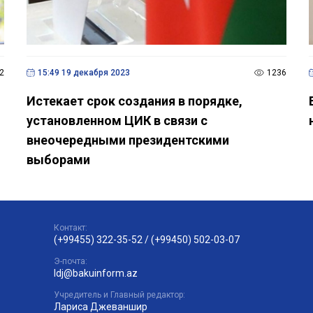
2
15:49 19 декабря 2023
1236
Истекает срок создания в порядке,
установленном ЦИК в связи с
внеочередными президентскими
выборами
Контакт:
(+99455) 322-35-52
/
(+99450) 502-03-07
Э-почта:
ldj@bakuinform.az
Учредитель и Главный редактор:
Лариса Джеваншир