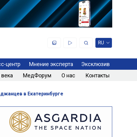
RU
с-центр
Мнение эксперта
Эксклюзив
 века
МедФорум
О нас
Контакты
йджанцев в Екатеринбурге