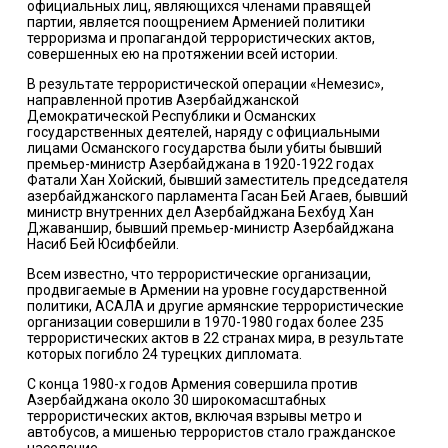
официальных лиц, являющихся членами правящей
партии, является поощрением Арменией политики
терроризма и пропагандой террористических актов,
совершенных ею на протяжении всей истории.
В результате террористической операции «Немезис»,
направленной против Азербайджанской
Демократической Республики и Османских
государственных деятелей, наряду с официальными
лицами Османского государства были убиты бывший
премьер-министр Азербайджана в 1920-1922 годах
Фатали Хан Хойский, бывший заместитель председателя
азербайджанского парламента Гасан Бей Агаев, бывший
министр внутренних дел Азербайджана Бехбуд Хан
Джаваншир, бывший премьер-министр Азербайджана
Насиб Бей Юсифбейли.
Всем известно, что террористические организации,
продвигаемые в Армении на уровне государственной
политики, АСАЛА и другие армянские террористические
организации совершили в 1970-1980 годах более 235
террористических актов в 22 странах мира, в результате
которых погибло 24 турецких дипломата.
С конца 1980-х годов Армения совершила против
Азербайджана около 30 широкомасштабных
террористических актов, включая взрывы метро и
автобусов, а мишенью террористов стало гражданское