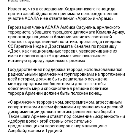
население.
Известно, что в совершении Ходжалинского геноцида
против азербайджанцев принимали непосредственное
участие АСАЛА и ее ответвления «Арабо» и «Арамо».
Героизация члена АСАЛА Амбика Сасуняна, армянского
террориста, убившего турецкого дипломата Кемаля Арику,
пропаганда нацизма в Армении является составной
частью государственной политики, пропаганда генерала
СС Гарегина Нжде и Драстамата Канаяна по прозвищу
«Дро», как «национальных героев», увековечивание их
имен и пропаганда «Нждеизма» ясно показывает
истинную природу армянского режима.
Государственная поддержка террора, использовавшаяся
радикальными армянскими группировками на протяжении
всей истории, должна быть решительно осуждена
международным сообществом, и для того, чтобы
обеспечить мир и спокойствие в регионе политике
террора Армении должен быть положен конец.
«С армянским терроризмом, экстремизмом, агрессивным
сепаратизмом и всеми формами и проявлениями расовой
дискриминации должна вестись решительная борьба.
Такие шаги Армении ставят под сомнение «искренность» и
«добрую волю» этой страны относительно
продолжающихся переговоров о нормализации с
Азербайджаном и Турцией.