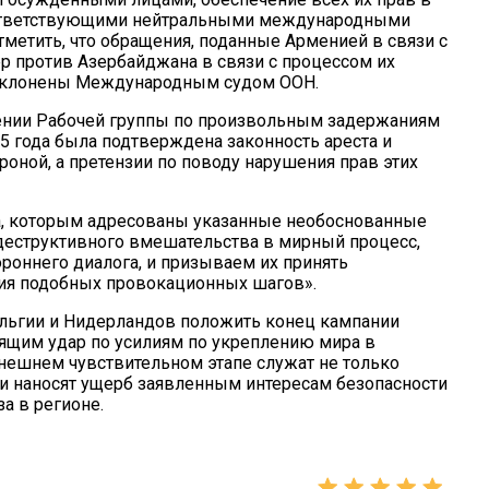
оответствующими нейтральными международными
тметить, что обращения, поданные Арменией в связи с
р против Азербайджана в связи с процессом их
отклонены Международным судом ООН.
ении Рабочей группы по произвольным задержаниям
5 года была подтверждена законность ареста и
оной, а претензии по поводу нарушения прав этих
а, которым адресованы указанные необоснованные
деструктивного вмешательства в мирный процесс,
оннего диалога, и призываем их принять
ия подобных провокационных шагов».
льгии и Нидерландов положить конец кампании
сящим удар по усилиям по укреплению мира в
ынешнем чувствительном этапе служат не только
и наносят ущерб заявленным интересам безопасности
а в регионе.