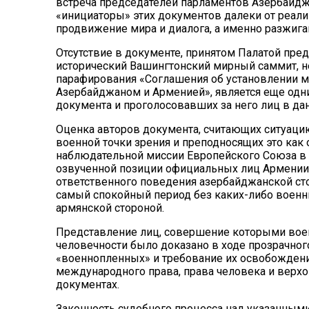
встреча председателей парламентов Азербайджа
«инициаторы» этих документов далеки от реали
продвижение мира и диалога, а именно разжиг
Отсутствие в документе, принятом Палатой пред
исторический Вашингтонский мирный саммит, не
парафирования «Соглашения об установлении 
Азербайджаном и Арменией», является еще од
документа и проголосовавших за него лиц в дан
Оценка авторов документа, считающих ситуаци
военной точки зрения и преподносящих это как
наблюдательной миссии Европейского Союза в 
озвученной позиции официальных лиц Армении.
ответственного поведения азербайджанской сто
самый спокойный период без каких-либо военны
армянской стороной.
Представление лиц, совершение которыми воен
человечности было доказано в ходе прозрачного
«военнопленных» и требование их освобождения
международного права, права человека и верхо
документах.
Законность судебного процесса над указанным