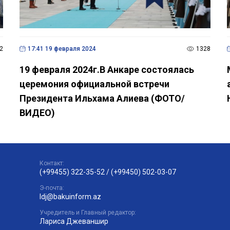
2
17:41 19 февраля 2024
1328
19 февраля 2024г.В Анкаре состоялась
церемония официальной встречи
Президента Ильхама Алиева (ФОТО/
ВИДЕО)
Контакт:
(+99455) 322-35-52
/
(+99450) 502-03-07
Э-почта:
ldj@bakuinform.az
Учредитель и Главный редактор:
Лариса Джеваншир