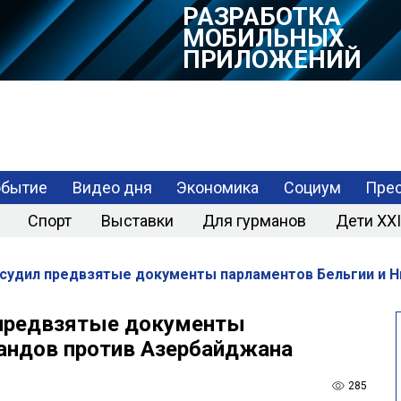
РАЗРАБОТКА
МОБИЛЬНЫХ
ПРИЛОЖЕНИЙ
обытие
Видео дня
Экономика
Социум
Прес
Спорт
Выставки
Для гурманов
Дети XXI
судил предвзятые документы парламентов Бельгии и 
 предвзятые документы
андов против Азербайджана
285