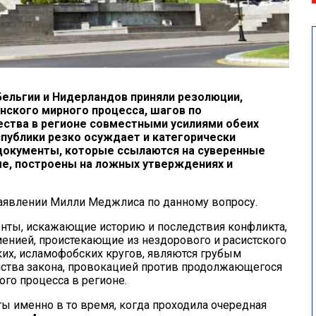
Бельгии и Нидерландов приняли резолюции,
ского мирного процесса, шагов по
ства в регионе совместными усилиями обеих
публики резко осуждает и категорически
документы, которые ссылаются на суверенные
е, построены на ложных утверждениях и
заявлении Милли Меджлиса по данному вопросу.
енты, искажающие историю и последствия конфликта,
нией, проистекающие из нездорового и расистского
х, исламофобских кругов, являются грубым
ства закона, провокацией против продолжающегося
ого процесса в регионе.
ты именно в то время, когда проходила очередная