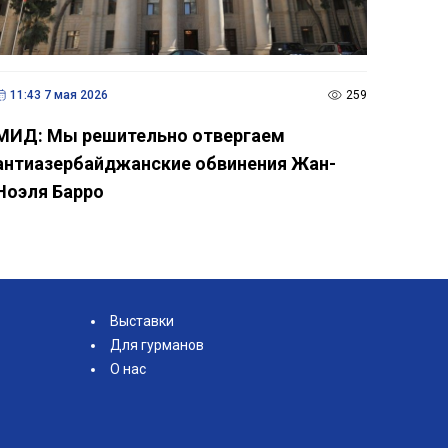
11:43 7 мая 2026
259
МИД: Мы решительно отвергаем
антиазербайджанские обвинения Жан-
Ноэля Барро
Выставки
Для гурманов
О нас