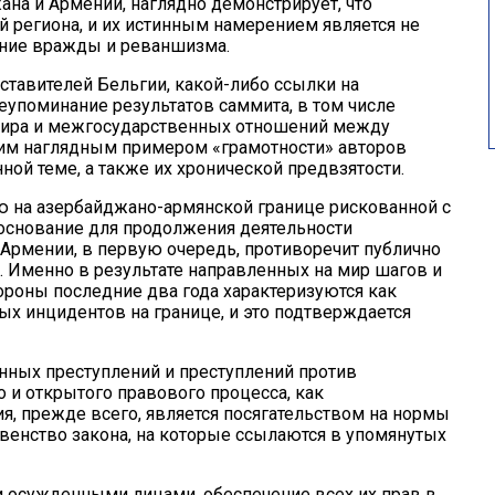
на и Армении, наглядно демонстрирует, что
й региона, и их истинным намерением является не
ание вражды и реваншизма.
ставителей Бельгии, какой-либо ссылки на
упоминание результатов саммита, в том числе
мира и межгосударственных отношений между
ним наглядным примером «грамотности» авторов
ной теме, а также их хронической предвзятости.
ю на азербайджано-армянской границе рискованной с
 основание для продолжения деятельности
Армении, в первую очередь, противоречит публично
 Именно в результате направленных на мир шагов и
роны последние два года характеризуются как
х инцидентов на границе, и это подтверждается
ных преступлений и преступлений против
 и открытого правового процесса, как
, прежде всего, является посягательством на нормы
венство закона, на которые ссылаются в упомянутых
и осужденными лицами, обеспечение всех их прав в