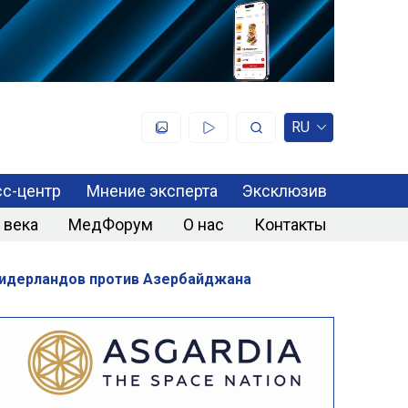
RU
с-центр
Мнение эксперта
Эксклюзив
 века
МедФорум
О нас
Контакты
Нидерландов против Азербайджана