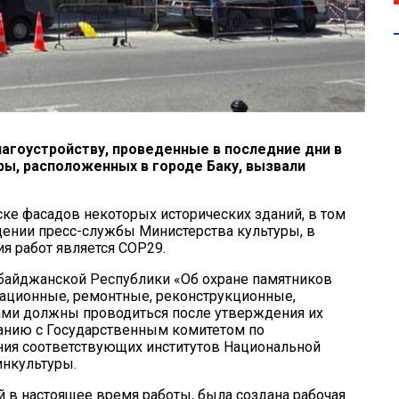
агоустройству, проведенные в последние дни в
ры, расположенных в городе Баку, вызвали
ске фасадов некоторых исторических зданий, в том
щении пресс-службы Министерства культуры, в
я работ является COP29.
рбайджанской Республики «Об охране памятников
вационные, ремонтные, реконструкционные,
ами должны проводиться после утверждения их
анию с Государственным комитетом по
ения соответствующих институтов Национальной
инкультуры.
й в настоящее время работы, была создана рабочая