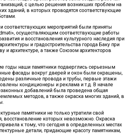
рганизаций, с целью решения возникших проблем на
ских зданий, в которых проводятся соответствующие
ботами.
ции соответствующих мероприятий были приняты
Xidməti», осуществляющим соответствующие работы
развития и восстановления культурного наследия при
рхитектуры и градостроительства города Баку при
ву и архитектуре, а также Союзом архитекторов
ние годы наши памятники подверглись серьезным
нные фасады вокруг дверей и окон были окрашены,
ведены различные провода и трубы, первые этажи
влены кондиционеры и реклама и т.д. В начале
езаконных добавлений была проведена общая
емлемых методов, а также окраска многих зданий, в
ы.
ектурные памятники не только утратили свой
я, восстановление которых невозможно. Окраска
ривела к тому, что сегодня в определенных местах
тектурные детали, придающие красоту памятникам,