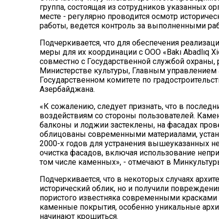
группа, состоящая из сотрудников указанных о
месте - регулярно проводится осмотр историче
работы, ведется контроль за выполненными ра
Подчеркивается, что для обеспечения реализа
меры для их координации с ООО «Bakı Abadlıq 
совместно с Государственной службой охраны, 
Министерстве культуры, Главным управлением а
Государственном комитете по градостроительст
Азербайджана.
«К сожалению, следует признать, что в послед
воздействиям со стороны пользователей. Каме
балконы и лоджии застеклены, на фасадах про
облицованы современными материалами, устано
2000-х годов для устранения вышеуказанных н
очистка фасадов, включая использование непри
том числе каменных», - отмечают в Минкультур
Подчеркивается, что в некоторых случаях архит
исторический облик, но и получили повреждени
пористого известняка современными красками п
каменные покрытия, особенно уникальные архи
начинают крошиться.