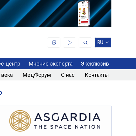
RU
с-центр
Мнение эксперта
Эксклюзив
 века
МедФорум
О нас
Контакты
О