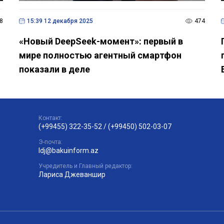
8
15:39 12 декабря 2025
474
«Новый DeepSeek-момент»: первый в
мире полностью агентный смартфон
показали в деле
Контакт:
(+99455) 322-35-52
/
(+99450) 502-03-07
Э-почта:
ldj@bakuinform.az
Учредитель и Главный редактор:
Лариса Джеваншир