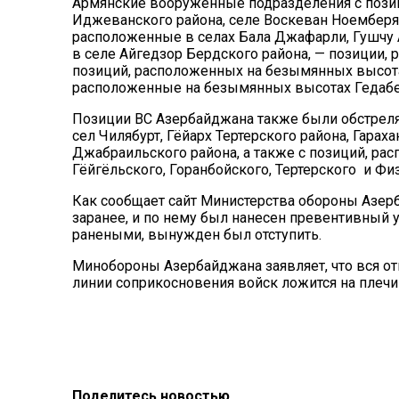
Армянские вооруженные подразделения с пози
Иджеванского района, селе Воскеван Ноемберян
расположенные в селах Бала Джафарли, Гушчу А
в селе Айгедзор Бердского района, — позиции, 
позиций, расположенных на безымянных высота
расположенные на безымянных высотах Гедабе
Позиции ВС Азербайджана также были обстрел
сел Чилябурт, Гёйарх Тертерского района, Гара
Джабраильского района, а также с позиций, ра
Гёйгёльского, Горанбойского, Тертерского и Фи
Как сообщает сайт Министерства обороны Азер
заранее, и по нему был нанесен превентивный 
ранеными, вынужден был отступить.
Минобороны Азербайджана заявляет, что вся от
линии соприкосновения войск ложится на плеч
Поделитесь новостью