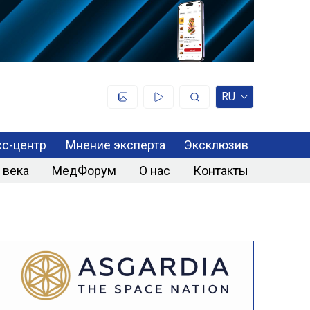
RU
с-центр
Мнение эксперта
Эксклюзив
 века
МедФорум
О нас
Контакты