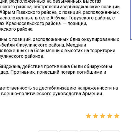
ций, расположенных на безымянных высотах
ского района, обстреляли азербайджанские позиции,
йрым Газахского района, с позиций, расположенных,
расположенные в селе Агбулаг Товузского района, с
х Красносельского района, — позиции,
кского района.
яны с позиций, расположенных близ оккупированных
ханбейли Физулинского района, Мехдили
сположенных на безымянных высотах на территории
зулинского районов.
байджана, действия противника были обнаружены
удар. Противник, понесший потери погибшими и
ветственность за дестабилизацию напряженности на
и военно-политического руководства Армении