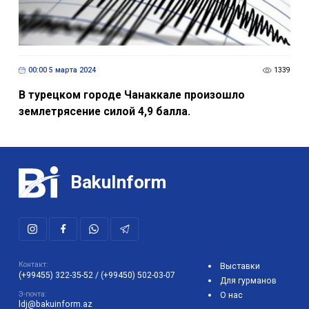
00:00 5 марта 2024
1339
В турецком городе Чанаккале произошло
землетрясение силой 4,9 балла.
BakuInform
Контакт:
Выставки
(+99455) 322-35-52
/
(+99450) 502-03-07
Для гурманов
Э-почта:
О нас
ldj@bakuinform.az