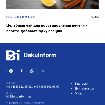
03:46 15 апреля 2026
366
Целебный чай для восстановления печени -
просто добавьте одну специю
BakuInform
Контакт:
Выставки
(+99455) 322-35-52
/
(+99450) 502-03-07
Для гурманов
Э-почта:
О нас
ldj@bakuinform.az
Учредитель и Главный редактор: