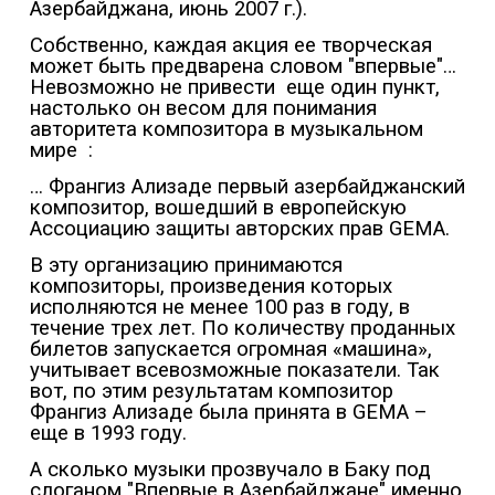
Азербайджана, июнь 2007 г.).
Собственно, каждая акция ее творческая
может быть предварена словом "впервые"…
Невозможно не привести
еще один пункт,
настолько он весом для понимания
авторитета композитора в музыкальном
мире
:
… Франгиз Ализаде первый азербайджанский
композитор, вошедший в европейскую
Ассоциацию защиты авторских прав GEMA.
В эту организацию принимаются
композиторы, произведения которых
исполняются не менее 100 раз в году, в
течение трех лет. По количеству проданных
билетов запускается огромная «машина»,
учитывает всевозможные показатели. Так
вот, по этим результатам композитор
Франгиз Ализаде была принята в GEMA –
еще в 1993 году.
А сколько музыки прозвучало в Баку под
слоганом "Впервые в Азербайджане" именно