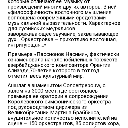
которые отличают ее Музыку от
произведений многих других авторов. В ней
«философичность восточного мышления
воплощена современными средствами
музыкальной выразительности. Характерное
для суфийских меджлисов
завораживающее звучание, захватывающее
дух… Оркестровка – прихотливо восточная,
интригующая…»
Премьера «Пассионов Насими», фактически
ознаменовала начало юбилейных торжеств
азербайджанского композитора Франгиз
Ализаде,70-летие которого в тот год
отметил весь культурный мир.
Аншлаг в знаменитом Сoncertgebouw, с
залом на 3000 мест, где состоялась
премьера ее оратории в сопровождении
Королевского симфонического оркестра
под руководством дирижера из
Великобритании Мартина Браббинса,
внушительное количество исполнителей на
сцене – 150 оркестрантов, 85 солистов хора,