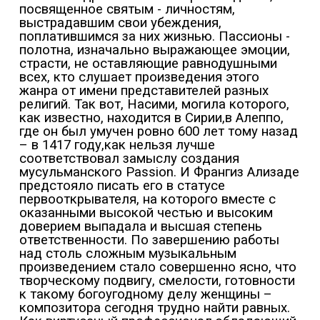
посвященное святым - личностям,
выстрадавшим свои убеждения,
поплатившимся за них жизнью. Пассионы -
полотна, изначально выражающее эмоции,
страсти, не оставляющие равнодушными
всех, кто слушает произведения этого
жанра от имени представителей разных
религий. Так вот, Насими, могила которого,
как известно, находится в Сирии,в Алеппо,
где он был умучен ровно 600 лет тому назад
– в 1417 году,как нельзя лучше
соответствовал замыслу создания
мусульманского Passion. И Франгиз Ализаде
предстояло писать его в статусе
первооткрывателя, на которого вместе с
оказанными высокой честью и высоким
доверием выпадала и высшая степень
ответственности. По завершению работы
над столь сложным музыкальным
произведением стало совершенно ясно, что
творческому подвигу, смелости, готовности
к такому богоугодному делу женщины –
композитора сегодня трудно найти равных.