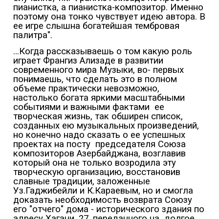
пианистка, а пианистка-композитор. Именно
поэтому она тонко чувствует идею автора. В
ее игре слышна богатейшая тембровая
палитра".
…Когда рассказываешь о том какую роль
играет Франгиз Ализаде в развитии
современного мира Музыки, во- первых
понимаешь, что сделать это в полном
объеме практически невозможно,
настолько богата яркими масштабными
событиями и важными фактами
ее
творческая жизнь, так обширен список,
созданных ею музыкальных произведений,
но конечно надо сказать о ее успешных
проектах на посту
председателя Союза
композиторов Азербайджана, возглавив
который она не только возродила эту
творческую организацию, восстановив
славные традиции, заложенные
Уз.Гаджибейли и К.Караевым, но и смогла
доказать необходимость возврата Союзу
его "отчего" дома - исторического здания по
адресу Хагани, 27, переданного на
долгое