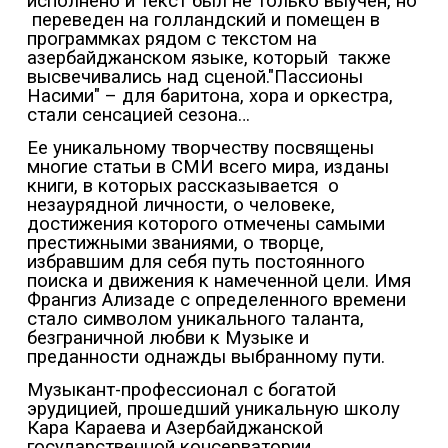
исполнено и текст был не только выучен, но
переведен на голландский и помещен в
программках рядом с текстом на
азербайджанском языке, который
также
высвечивались над сценой."Пассионы
Насими" – для баритона, хора и оркестра,
стали сенсацией сезона…
Ее уникальному творчеству посвящены
многие статьи в СМИ всего мира, изданы
книги, в которых рассказывается
о
незаурядной личности, о человеке,
достижения которого отмечены самыми
престижными званиями, о творце,
избравшим для себя путь постоянного
поиска и движения к намеченной цели. Имя
Франгиз Ализаде с определенного времени
стало символом уникального таланта,
безграничной любви к Музыке и
преданности однажды выбранному пути.
Музыкант-профессионал с богатой
эрудицией, прошедший уникальную школу
Кара Караева и Азербайджанской
государственной консерватории