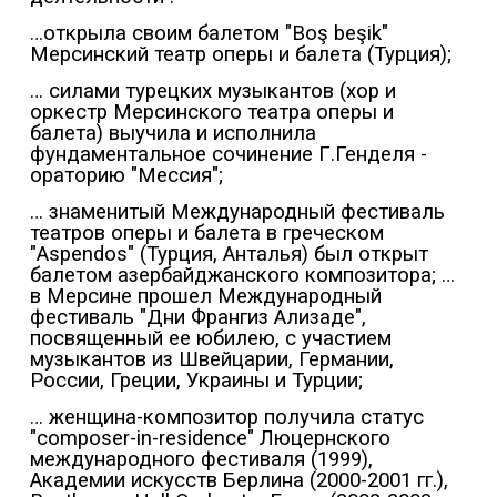
…открыла своим балетом "Boş beşik"
Мерсинский театр оперы и балета (Турция);
… силами турецких музыкантов (хор и
оркестр Мерсинского театра оперы и
балета) выучила и исполнила
фундаментальное сочинение Г.Генделя -
ораторию "Мессия";
… знаменитый Международный фестиваль
театров оперы и балета в греческом
"Aspendos" (Турция, Анталья) был открыт
балетом азербайджанского композитора; …
в Мерсине прошел Международный
фестиваль "Дни Франгиз Ализаде",
посвященный ее юбилею, с участием
музыкантов из Швейцарии, Германии,
России, Греции, Украины и Турции;
… женщина-композитор получила статус
"composer-in-residence" Люцернского
международного фестиваля (1999),
Академии искусств Берлина (2000-2001 гг.),