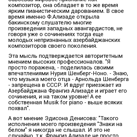
композитор, она обладает в то же время
ярким пианистическим дарованием. В свое
время именно Ф.Ализаде открыла
бакинскому слушателю многие
произведения западных авангардистов, не
говоря уже о сочинениях тогда еще
молодых непризнанных азербайджанских
композиторов своего поколения.
Эта мысль подтверждается авторитетным
мнением высоких профессионалов. "Я
просто поражена, - поделилась своими
впечатлениями Нурия Шенберг-Ноно. - Знаю,
что музыка моего отца - Арнольда Шенберга
- запрещена в СССР. И вдруг приезжает из
Азербайджана Франгиз Ализаде и играет его
сочинения, и на таком уровне! А ее
собственная Musik for piano - выше всяких
похвал".
А вот мнение Эдисона Денисова: "Такого
исполнения моего произведения "Знаки на
белом" я никогда не слышал. И это не
случайно, т.к. Франгиз Ализаде не просто