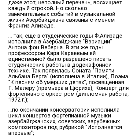
даже этот, неполный перечень, восхищает
каждый строкой. Но сколько
замечательных событий в музыкальной
жизни Азербайджана связаны с именем
Франгиз Ализаде.
… так, еще в студенческие годы Ф.Ализаде
исполнила в Азербайджане "Вариации"
Антона фон Веберна. В эти же годы
профессором Кара Караевым ей
единственной было разрешено писать
студенческие работы в додекафонной
технике. Так появилась Соната "Памяти
Альбана Берга" (исполнена в Италии), Поэма
"К песням об умерших детях", посвященная
Г. Малеру (премьера в Цюрихе), Концерт для
фортепиано с оркестром (дипломная работа,
1972 г.);
…по окончании консерватории исполнила
цикл концертов фортепианной музыки
азербайджанских, советских, зарубежных
композиторов под рубрикой "Исполняется
впервые";