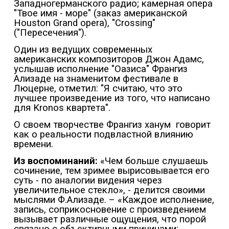
Западногерманского радио; камерная опера
"Твое имя - море" (заказ американской
Houston Grand opera), "Crossing"
("Пересечения").
Один из ведущих современных
американских композиторов Джон Адамс,
услышав исполнение "Оазиса" Франгиз
Ализаде на знаменитом фестивале в
Люцерне, отметил: "Я считаю, что это
лучшее произведение из того, что написано
для
K
ronos квартета".
О своем творчестве Франгиз ханум
говорит
как о реальности подвластной влиянию
времени.
Из воспоминаний:
«Чем больше слушаешь
сочинение, тем зримее вырисовывается его
суть - по аналогии видения через
увеличительное стекло», - делится своими
мыслями Ф.Ализаде. – «Каждое исполнение,
запись, соприкосновение с произведением
вызывает различные ощущения, что порой