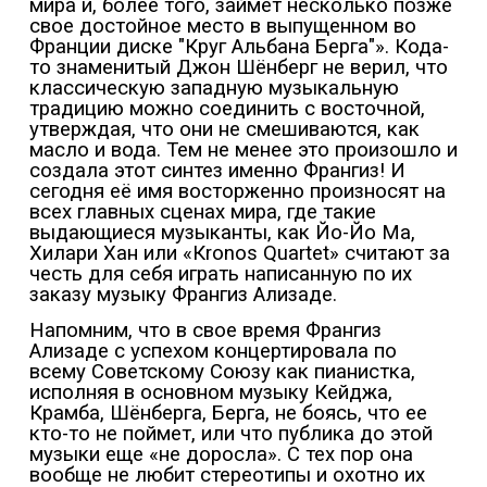
мира и, более того, займет несколько позже
свое достойное место в выпущенном во
Франции диске "Круг Альбана Берга"». Кода-
то знаменитый Джон Шёнберг не верил, что
классическую западную музыкальную
традицию можно соединить с восточной,
утверждая, что они не смешиваются, как
масло и вода. Тем не менее это произошло и
создала этот синтез именно Франгиз! И
сегодня её имя восторженно произносят на
всех главных сценах мира, где такие
выдающиеся музыканты, как Йо-Йо Ма,
Хилари Хан или «К
ronos
Quartet
» считают за
честь для себя играть написанную по их
заказу музыку Франгиз Ализаде.
Напомним, что в свое время Франгиз
Ализаде с успехом концертировала по
всему Советскому Союзу как пианистка,
исполняя в основном музыку Кейджа,
Крамба, Шёнберга, Берга, не боясь, что ее
кто-то не поймет, или что публика до этой
музыки еще «не доросла». С тех пор она
вообще не любит стереотипы и охотно их