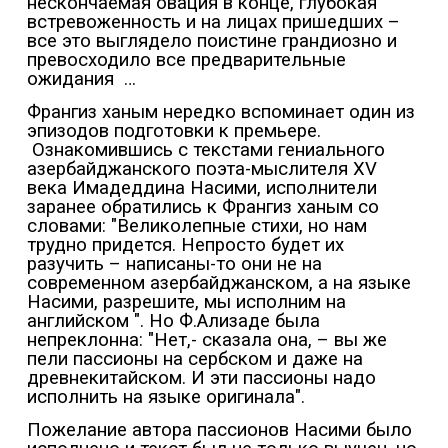
нескончаемая овация в конце, глубокая
встревоженность и на лицах пришедших –
все это выглядело поистине грандиозно и
превосходило все предварительные
ожидания
…
Франгиз ханым нередко вспоминает один из
эпизодов подготовки к премьере.
Ознакомившись с текстами гениального
азербайджанского поэта-мыслителя XV
века Имадеддина Насими, исполнители
заранее обратились к Франгиз ханым со
словами: "Великолепные стихи, но нам
трудно придется. Непросто будет их
разучить – написаны-то они не на
современном азербайджанском, а на языке
Насими, разрешите, мы исполним на
английском ". Но Ф.Ализаде была
непреклонна: "Нет,- сказала она, – вы же
пели пассионы на сербском и даже на
древнекитайском. И эти пассионы надо
исполнить на языке оригинала".
Пожелание автора пассионов Насими было