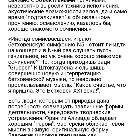
связано с объективными причинами:
невероятно выросли техника исполнения,
акустические возможности залов, да и само
время "подталкивает" к обновленному
прочтению, осмыслению, казалось бы,
хорошо знакомого сочинения.»
«Иногда сомневаешься: играют
бетховенскую симфонию N5 - стоит ли идти
на концерт и в N-ый раз слушать пусть
гениальное, но уж очень хорошо знакомое
сочинение? Но, когда приходишь ради
"Gruppen" К.Штокгаузена и слышишь
совершенно новую интерпретацию
бетховенской музыки, то невольно
проскальзывает мысль: "Какое счастье, что
я пришла. Это Бетховен ХХI века!".
Есть люди, которым от природы дана
потребность совмещать различные формы
деятельности, чередовать творческие
устремления. Франгиз Ализаде обладает
хорошим "пером", мастерски облекает свои
мысли в живую, оригинальную форму.
Завоевав мировое признание как