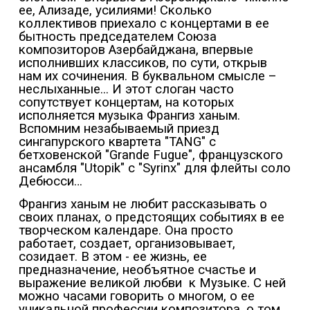
ее, Ализаде, усилиями! Сколько
коллективов приехало с концертами в ее
бытность председателем Союза
композиторов Азербайджана, впервые
исполнивших классиков, по сути, открыв
нам их сочинения. В буквальном смысле –
неслыханные... И этот слоган часто
сопутствует концертам, на которых
исполняется музыка Франгиз ханым.
Вспомним незабываемый приезд
сингапурского квартета "TANG" с
бетховенской "Grande Fugue", французского
ансамбля "Utopik" с "Syrinx" для флейты соло
Дебюсси…
Франгиз ханым не любит рассказывать о
своих планах, о предстоящих событиях в ее
творческом календаре. Она просто
работает, создает, организовывает,
созидает. В этом - ее жизнь, ее
предназначение, необъятное счастье и
выражение великой любви
к Музыке. С ней
можно часами говорить о многом, о ее
уникальной профессии композитора, о том,