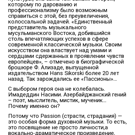
которому по дарованию и
профессионализму было возможным
справиться с этой, без преувеличения,
колоссальной задачей. «Единственный
представитель музыкального
мусульманского Востока, добившийся
столь впечатляющих успехов в сфере
современной классической музыки. Своим
искусством она властвует над умами и
сердцами сдержанных в проявлении чувств
европейцев», – отмечено в биографической
брошюре Ф. Ализаде, выпущенной
издательством Hans Sikorski более 20 лет
назад. Так зарождались ее «Пассионы»…
С выбором героя она не колебалась.
Имадеддин Насими. Азербайджанский гений
– поэт, мыслитель, мистик, мученик…
Почему именно он?
Потому что Passion (страсти, страдания) —
это особая форма духовной музыки. То есть,
это посвящение не просто личности,а
вокально-драматическое произведение,