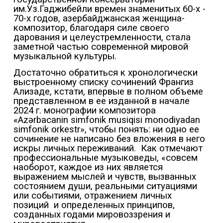
им.Уз.Гаджибейли времен знаменитых 60-х -
70-х годов, азербайджанская женщина-
композитор, благодаря силе своего
дарования и целеустремленности, стала
заметной частью современной мировой
музыкальной культуры.
Достаточно обратиться к хронологически
выстроенному списку сочинений Франгиз
Ализаде, кстати, впервые в полном объеме
представленном в ее изданной в начале
2024 г. монографии композитора
«Azərbacanin simfonik musiqisi monodiyadan
simfonik orkestr», чтобы понять: ни одно ее
сочинение не написано без вложения в него
искры личных переживаний.
Как отмечают
профессиональные музыковеды, «совсем
наоборот, каждое из них является
выражением мыслей и чувств, вызванных
состоянием души, реальными ситуациями
или событиями, отражением личных
позиций
и определенных принципов,
созданных годами мировоззрения и