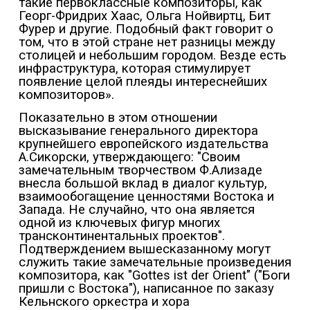
такие первоклассные композиторы, как
Георг-Фридрих Хаас, Ольга Нойвиртц, Бит
Фурер и другие. Подобный факт говорит о
том, что в этой стране нет разницы между
столицей и небольшим городом. Везде есть
инфраструктура, которая стимулирует
появление целой плеяды интереснейших
композиторов».
Показательно в этом отношении
высказывание генерального директора
крупнейшего европейского издательства
А.Сикорски, утверждающего: "Своим
замечательным творчеством Ф.Ализаде
внесла большой вклад в диалог культур,
взаимообогащение ценностями Востока и
Запада. Не случайно, что она является
одной из ключевых фигур многих
трансконтинентальных проектов".
Подтверждением вышесказанному могут
служить такие замечательные произведения
композитора, как "Gottes ist der Orient" ("Боги
пришли с Востока"), написанное по заказу
Кельнского оркестра и хора