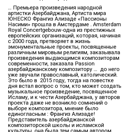
… Премьера произведения народной
артистки Азербайджана, Артиста мира
ЮНЕСКО Франгиз Ализаде «Пассионы
Насими» прошла в Амстердаме . Amsterdam
Royal Concertgebouw-одна из престижных
европейских организаций, которая, начиная
с 2000 года, претворяет в жизнь
эмонументальные проекты, посвященные
различным мировым религиям, заказывала
произведения выдающимся композиторам
современности, заказала Passion
азербайджанскому композитору …
до него
уже звучали православный, католический.
Это было в
2015 году, тогда на повестке
дня встал вопрос о том, кто может создать
музыкальное произведение, посвященное
Исламу, и к чести Азербайджана, у авторов
проекта даже не возникло сомнений о
выборе композитора, мнение было
единогласным : Франгиз Ализаде!
Представитель азербайджанской
композиторской школы и исламской
культуры, она была тем самым автором,