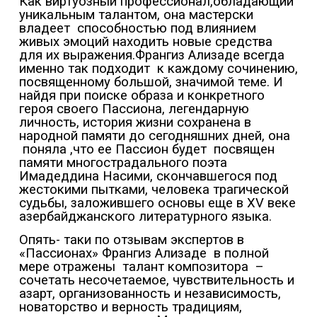
Как виртуозный профессионал,обладающий
уникальным талантом, она мастерски
владеет
способностью под влиянием
живых эмоций находить новые средства
для их выражения.Франгиз Ализаде всегда
именно так подходит
к каждому сочинению,
посвященному большой, значимой теме. И
найдя при поиске образа и конкретного
героя своего Пассиона, легендарную
личность, история жизни сохранена в
народной памяти до сегодняшних дней, она
поняла ,что ее Пассион будет
посвящен
памяти многострадального поэта
Имадеддина Насими, скончавшегося под
жестокими пытками, человека трагической
судьбы, заложившего основы еще в XV веке
азербайджанского литературного языка.
Опять- таки по отзывам экспертов в
«Пассионах» Франгиз Ализаде
в полной
мере отражены
талант композитора
–
сочетать несочетаемое, чувствительность и
азарт, организованность и независимость,
новаторство и верность традициям,