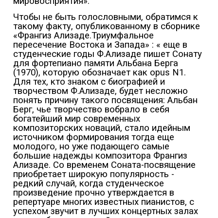
мировосприятия».
Чтобы не быть голословными, обратимся к
такому факту, опубликованному в сборнике
«Франгиз Ализаде.Триумфальное
пересечение Востока и Запада» : « еще в
студенческие годы Ф.Ализаде пишет Сонату
для фортепиано памяти Альбана Берга
(1970), которую обозначает как opus N1.
Для тех, кто знаком с биографией и
творчеством Ф.Ализаде, будет несложно
понять причину такого посвящения: Альбан
Берг, чье творчество вобрало в себя
богатейший мир современных
композиторских новаций, стало идейным
источником формирования тогда еще
молодого, но уже подающего самые
большие надежды композитора Франгиз
Ализаде. Со временем Соната-посвящение
приобретает широкую популярность -
редкий случай, когда студенческое
произведение прочно утверждается в
репертуаре многих известных пианистов, с
успехом звучит в лучших концертных залах