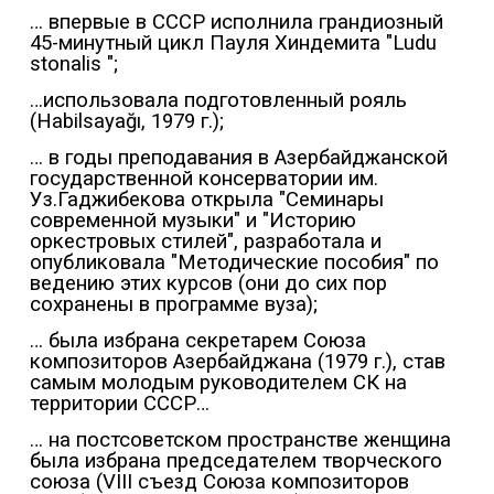
… впервые в СССР исполнила грандиозный
45-минутный цикл Пауля Хиндемита "Ludu
stonalis ";
…использовала подготовленный рояль
(Habilsayağı, 1979 г.);
… в годы преподавания в Азербайджанской
государственной консерватории им.
Уз.Гаджибекова открыла "Семинары
современной музыки" и "Историю
оркестровых стилей", разработала и
опубликовала "Методические пособия" по
ведению этих курсов (они до сих пор
сохранены в программе вуза);
… была избрана секретарем Союза
композиторов Азербайджана (1979 г.), став
самым молодым руководителем СК на
территории СССР…
… на постсоветском пространстве женщина
была избрана председателем творческого
союза (VIII съезд Союза композиторов