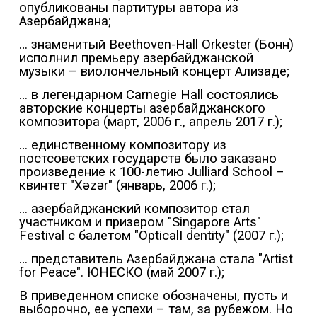
опубликованы партитуры автора из
Азербайджана;
… знаменитый Beethoven-Hall Orkester (Бонн)
исполнил премьеру азербайджанской
музыки – виолончельный концерт Ализаде;
… в легендарном Carnegie Hall состоялись
авторские концерты азербайджанского
композитора (март, 2006 г., апрель 2017 г.);
… единственному композитору из
постсоветских государств было заказано
произведение к 100-летию Julliard School –
квинтет "Xəzər" (январь, 2006 г.);
… азербайджанский композитор стал
участником и призером "Singapore Arts"
Festival с балетом "OpticalI dentity" (2007 г.);
… представитель Азербайджана стала "Artist
for Peace". ЮНЕСКО (май 2007 г.);
В приведенном списке обозначены, пусть и
выборочно, ее успехи – там, за рубежом. Но