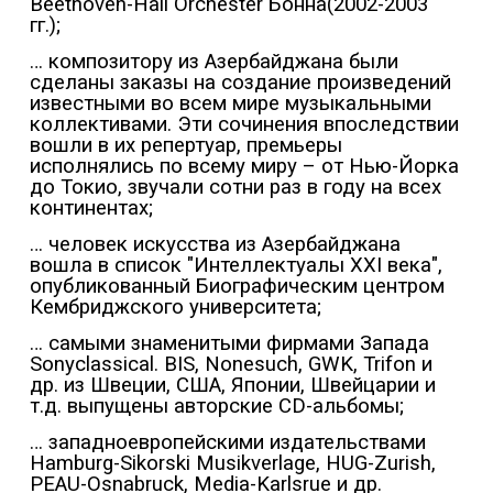
Beethoven-Hall Orchester Бонна(2002-2003
гг.);
… композитору из Азербайджана были
сделаны заказы на создание произведений
известными во всем мире музыкальными
коллективами. Эти сочинения впоследствии
вошли в их репертуар, премьеры
исполнялись по всему миру – от Нью-Йорка
до Токио, звучали сотни раз в году на всех
континентах;
… человек искусства из Азербайджана
вошла в список "Интеллектуалы XXI века",
опубликованный Биографическим центром
Кембриджского университета;
… самыми знаменитыми фирмами Запада
Sonyclassical. BIS, Nonesuch, GWK, Trifon и
др. из Швеции, США, Японии, Швейцарии и
т.д. выпущены авторские CD-альбомы;
… западноевропейскими издательствами
Hamburg-Sikorski Musikverlage, HUG-Zurish,
PEAU-Osnabruck, Media-Karlsrue и др.