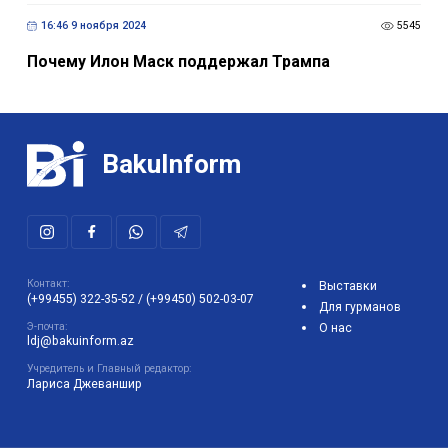
16:46 9 ноября 2024
5545
Почему Илон Маск поддержал Трампа
BakuInform
Контакт:
Выставки
(+99455) 322-35-52
/
(+99450) 502-03-07
Для гурманов
Э-почта:
О нас
ldj@bakuinform.az
Учредитель и Главный редактор:
Лариса Джеваншир