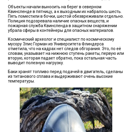
Объекты начали выносить на берег в северном
Квинсленде в пятницу, а к выходным их набралось шесть.
Пять поместили в бочки, шестой обезвреживали отдельно.
Полиция подозревала наличие опасных веществ, и
пожарная служба Квинсленда в защитном снаряжении
убрала сферы в контейнеры для опасных материалов.
Космический археолог и специалист по космическому
мусору Элис Горман из Университета Флиндерса
отметила, что на кадрах нет следов обгорания. Это, по её
словам, указывает на нижнюю ступень ракеты, первую или
вторую, которая падает обратно, пока остальная часть
выводит полезную нагрузку.
Баки хранят топливо перед подачей в двигатель, сделаны
из титанового сплава и выдерживают очень высокие
температуры.