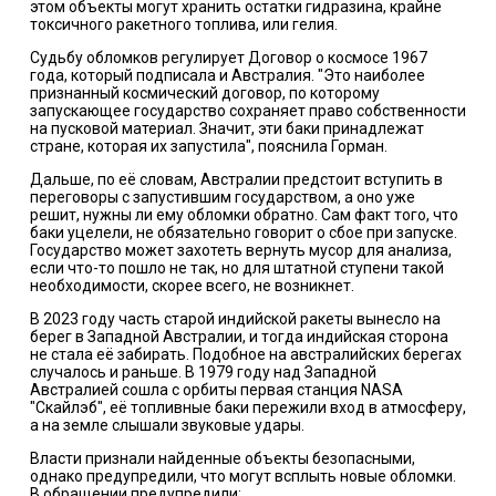
этом объекты могут хранить остатки гидразина, крайне
токсичного ракетного топлива, или гелия.
Судьбу обломков регулирует Договор о космосе 1967
года, который подписала и Австралия. "Это наиболее
признанный космический договор, по которому
запускающее государство сохраняет право собственности
на пусковой материал. Значит, эти баки принадлежат
стране, которая их запустила", пояснила Горман.
Дальше, по её словам, Австралии предстоит вступить в
переговоры с запустившим государством, а оно уже
решит, нужны ли ему обломки обратно. Сам факт того, что
баки уцелели, не обязательно говорит о сбое при запуске.
Государство может захотеть вернуть мусор для анализа,
если что-то пошло не так, но для штатной ступени такой
необходимости, скорее всего, не возникнет.
В 2023 году часть старой индийской ракеты вынесло на
берег в Западной Австралии, и тогда индийская сторона
не стала её забирать. Подобное на австралийских берегах
случалось и раньше. В 1979 году над Западной
Австралией сошла с орбиты первая станция NASA
"Скайлэб", её топливные баки пережили вход в атмосферу,
а на земле слышали звуковые удары.
Власти признали найденные объекты безопасными,
однако предупредили, что могут всплыть новые обломки.
В обращении предупредили: