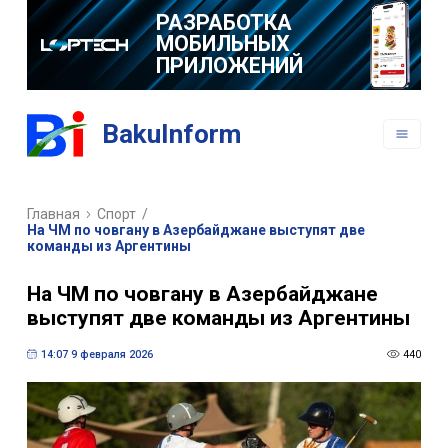
РАЗРАБОТКА
МОБИЛЬНЫХ
ПРИЛОЖЕНИЙ
BakuInform
Главная
Спорт
/
На ЧМ по човгану в Азербайджане выступят две
команды из Аргентины
На ЧМ по човгану в Азербайджане
выступят две команды из Аргентины
14:07 9 февраля 2026
440