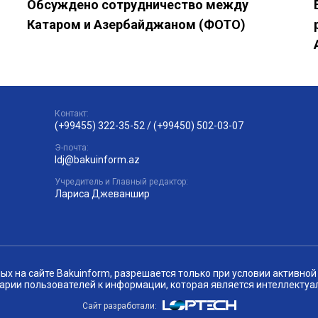
Обсуждено сотрудничество между
Катаром и Азербайджаном (ФОТО)
Контакт:
(+99455) 322-35-52
/
(+99450) 502-03-07
Э-почта:
ldj@bakuinform.az
Учредитель и Главный редактор:
Лариса Джеваншир
 на сайте Bakuinform, разрешается только при условии активной 
арии пользователей к информации, которая является интеллектуа
Сайт разработали: