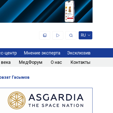
RU
с-центр
Мнение эксперта
Эксклюзив
 века
МедФорум
О нас
Контакты
Ровзат Гасымов