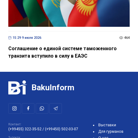
15:29 9 июля 2026
464
Соглашение о единой системе таможенного
транзита вступило в силу в ЕАЭС
BakuInform
Контакт:
Выставки
(+99455) 322-35-52
/
(+99450) 502-03-07
Для гурманов
Э-почта:
О нас