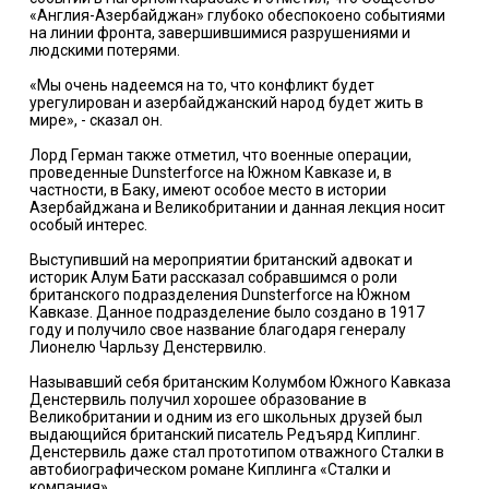
«Англия-Азербайджан» глубоко обеспокоено событиями
на линии фронта, завершившимися разрушениями и
людскими потерями.
«Мы очень надеемся на то, что конфликт будет
урегулирован и азербайджанский народ будет жить в
мире», - сказал он.
Лорд Герман также отметил, что военные операции,
проведенные Dunsterforce на Южном Кавказе и, в
частности, в Баку, имеют особое место в истории
Азербайджана и Великобритании и данная лекция носит
особый интерес.
Выступивший на мероприятии британский адвокат и
историк Алум Бати рассказал собравшимся о роли
британского подразделения Dunsterforce на Южном
Кавказе. Данное подразделение было создано в 1917
году и получило свое название благодаря генералу
Лионелю Чарльзу Денстервилю.
Называвший себя британским Колумбом Южного Кавказа
Денстервиль получил хорошее образование в
Великобритании и одним из его школьных друзей был
выдающийся британский писатель Редъярд Киплинг.
Денстервиль даже стал прототипом отважного Сталки в
автобиографическом романе Киплинга «Сталки и
компания».