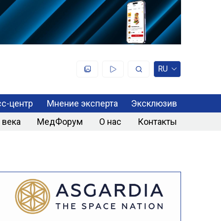
RU
с-центр
Мнение эксперта
Эксклюзив
 века
МедФорум
О нас
Контакты