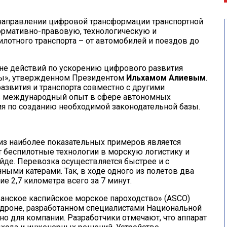
направлении цифровой трансформации транспортной
ормативно-правовую, технологическую и
лотного транспорта – от автомобилей и поездов до
е действий по ускорению цифрового развития
ды», утвержденном Президентом
Ильхамом Алиевым
.
азвития и транспорта совместно с другими
ь международный опыт в сфере автономных
ия по созданию необходимой законодательной базы.
м из наиболее показательных примеров является
т беспилотные технологии в морскую логистику и
ейде. Перевозка осуществляется быстрее и с
ыми катерами. Так, в ходе одного из полетов два
е 2,7 километра всего за 7 минут.
анское каспийское морское пароходство» (ASCO)
дроне, разработанном специалистами Национальной
 для компании. Разработчики отмечают, что аппарат