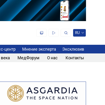
RU
с-центр
Мнение эксперта
Эксклюзив
 века
МедФорум
О нас
Контакты