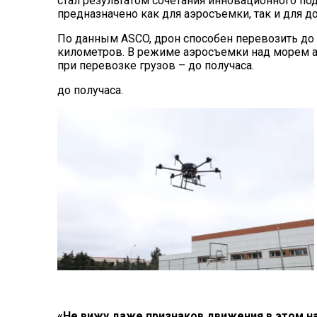
стал результатом сочетания инновационного по
предназначено как для аэросъемки, так и для д
По данным ASCO, дрон способен перевозить до 
километров. В режиме аэросъемки над морем ап
при перевозке грузов – до получаса.
до получаса.
«Не вижу даже признаков движения в этом н