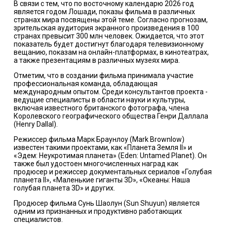
В связи с тем, что по восточному календарю 2026 год
является годом Лошади, показы фильма в различных
странах мира посвящены этой теме. Согласно прогнозам,
зрительская аудитория экранного произведения в 100
странах превысит 300 млн человек. Ожидается, что этот
показатель будет достигнут благодаря телевизионному
вещанию, показам на онлайн-платформах, в кинотеатрах,
а также презентациям в различных музеях мира.
Отметим, что в создании фильма принимала участие
профессиональная команда, обладающая
международным опытом. Среди консультантов проекта -
ведущие специалисты в области науки и культуры,
включая известного британского фотографа, члена
Королевского географического общества Генри Даллала
(Henry Dallal).
Режиссер фильма Марк Браунлоу (Mark Brownlow)
известен такими проектами, как «Планета Земля II» и
«Эдем: Неукротимая планета» (Eden: Untamed Planet). Он
также был удостоен многочисленных наград как
продюсер и режиссер документальных сериалов «Голубая
планета II», «Маленькие гиганты 3D», «Океаны: Наша
голубая планета 3D» и других.
Продюсер фильма Сунь Шаолун (Sun Shuyun) является
одним из признанных и продуктивно работающих
специалистов.