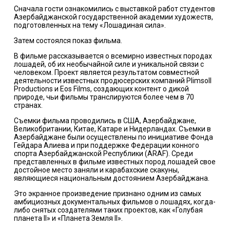
Сначала гости ознакомились с выставкой работ студентов
Азербайджанской государственной академии художеств,
подготовленных на тему «Лошадиная сила».
Затем состоялся показ фильма.
В фильме рассказывается о всемирно известных породах
лошадей, об их необычайной силе и уникальной связи с
человеком. Проект является результатом совместной
деятельности известных продюсерских компаний Plimsoll
Productions и Eos Films, создающих контент о дикой
природе, чьи фильмы транслируются более чем в 70
странах.
Съемки фильма проводились в США, Азербайджане,
Великобритании, Китае, Катарe и Нидерландах. Съемки в
Азербайджане были осуществлены по инициативе Фонда
Гейдара Алиева и при поддержке Федерации конного
спорта Азербайджанской Республики (ARAF). Среди
представленных в фильме известных пород лошадей свое
достойное место заняли и карабахские скакуны,
являющиеся национальным достоянием Азербайджана.
Это экранное произведение признано одним из самых
амбициозных документальных фильмов о лошадях, когда-
либо снятых создателями таких проектов, как «Голубая
планета II» и «Планета Земля II».