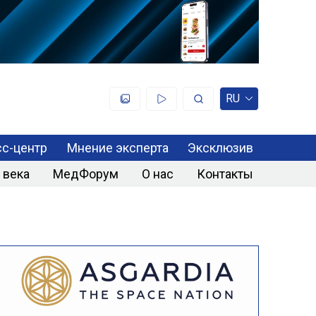
RU
с-центр
Мнение эксперта
Эксклюзив
 века
МедФорум
О нас
Контакты