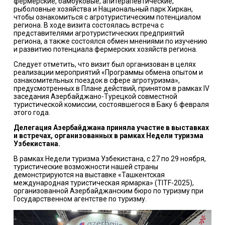
фермерские, бамбуковые, апитерапевтические,
рыболовные хозяйства и Национальный парк Хиркан,
чтобы ознакомиться с агротуристическим потенциалом
региона. В ходе визита состоялась встреча с
представителями агротуристических предприятий
региона, а также состоялся обмен мнениями по изучению
и развитию потенциала фермерских хозяйств региона.
Следует отметить, что визит был организован в целях
реализации мероприятий «Программы обмена опытом и
ознакомительных поездок в сфере агротуризма»,
предусмотренных в Плане действий, принятом в рамках IV
заседания Азербайджано-Турецкой совместной
туристической комиссии, состоявшегося в Баку 6 февраля
этого года.
Делегация Азербайджана приняла участие в выставках
и встречах, организованных в рамках Недели туризма
Узбекистана.
В рамках Недели туризма Узбекистана, с 27 по 29 ноября,
туристические возможности нашей страны
демонстрируются на выставке «Ташкентская
международная туристическая ярмарка» (ТITF-2025),
организованной Азербайджанским бюро по туризму при
Государственном агентстве по туризму.