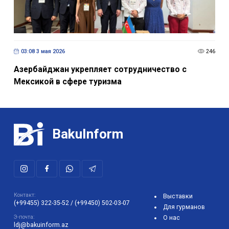
03:08 3 мая 2026
246
Азербайджан укрепляет сотрудничество с
Мексикой в сфере туризма
BakuInform
Контакт:
Выставки
(+99455) 322-35-52
/
(+99450) 502-03-07
Для гурманов
Э-почта:
О нас
ldj@bakuinform.az