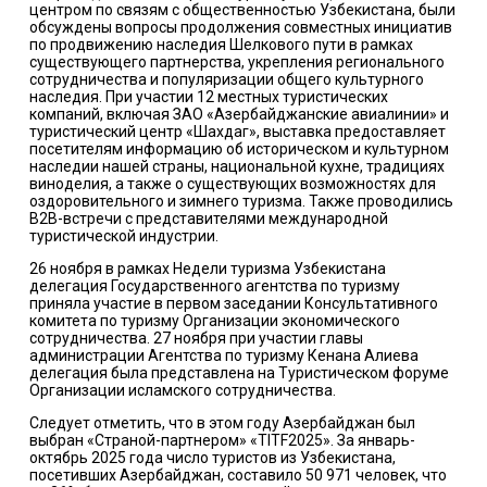
центром по связям с общественностью Узбекистана, были
обсуждены вопросы продолжения совместных инициатив
по продвижению наследия Шелкового пути в рамках
существующего партнерства, укрепления регионального
сотрудничества и популяризации общего культурного
наследия. При участии 12 местных туристических
компаний, включая ЗАО «Азербайджанские авиалинии» и
туристический центр «Шахдаг», выставка предоставляет
посетителям информацию об историческом и культурном
наследии нашей страны, национальной кухне, традициях
виноделия, а также о существующих возможностях для
оздоровительного и зимнего туризма. Также проводились
B2B-встречи с представителями международной
туристической индустрии.
26 ноября в рамках Недели туризма Узбекистана
делегация Государственного агентства по туризму
приняла участие в первом заседании Консультативного
комитета по туризму Организации экономического
сотрудничества. 27 ноября при участии главы
администрации Агентства по туризму Кенана Алиева
делегация была представлена ​​на Туристическом форуме
Организации исламского сотрудничества.
Следует отметить, что в этом году Азербайджан был
выбран «Страной-партнером» «TITF2025». За январь-
октябрь 2025 года число туристов из Узбекистана,
посетивших Азербайджан, составило 50 971 человек, что