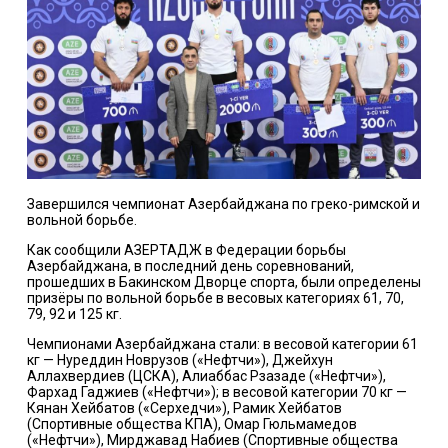
Завершился чемпионат Азербайджана по греко-римской и
вольной борьбе.
Как сообщили АЗЕРТАДЖ в Федерации борьбы
Азербайджана, в последний день соревнований,
прошедших в Бакинском Дворце спорта, были определены
призёры по вольной борьбе в весовых категориях 61, 70,
79, 92 и 125 кг.
Чемпионами Азербайджана стали: в весовой категории 61
кг — Нуреддин Новрузов («Нефтчи»), Джейхун
Аллахвердиев (ЦСКА), Алиаббас Рзазаде («Нефтчи»),
Фархад Гаджиев («Нефтчи»); в весовой категории 70 кг —
Кянан Хейбатов («Серхедчи»), Рамик Хейбатов
(Спортивные общества КПА), Омар Гюльмамедов
(«Нефтчи»), Мирджавад Набиев (Спортивные общества