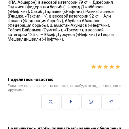
КПА, Абшерон); в весовой категории 79 кг — Джебраил
Гаджиев (Федерация борьбы), Фарид Джаббаров
(«Нефтчи»), Сахиб Дадашев («Нефтчи»), Рамиз Гасанов
(Гянджа, «Тэхсил-1»); в весовой категории 92 кг — Али
Цокаев (Федерация борьбы), Абубакр Абакаров
(Федерация борьбы), Шамистан Ахундов («Нефтчи»),
Тебриз Байрамов (Сумгайыт, «Тэхсил»); в весовой
категории 125 кг — Юсиф Дурсунов («Нефтчи») и Георги
Мешвилдишвили («Нефтчи»).
Поделитесь новостью
Если вам понравилась эта новость, не забудьте поделиться ею с
друзьями
Подпишитесь, чтобы получать мгновенные обновления