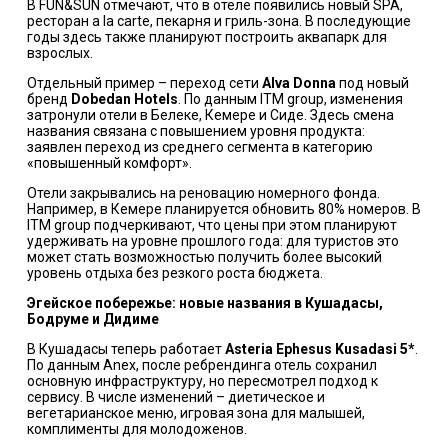
В
FUN&SUN
отмечают, что в отеле появились новый SPA,
ресторан a la carte, пекарня и гриль-зона. В последующие
годы здесь также планируют построить аквапарк для
взрослых.
Отдельный пример – переход сети
Alva Donna
под новый
бренд
Dobedan Hotels
. По данным
ITM group
, изменения
затронули отели в Белеке, Кемере и Сиде. Здесь смена
названия связана с повышением уровня продукта:
заявлен переход из среднего сегмента в категорию
«повышенный комфорт».
Отели закрывались на реновацию номерного фонда.
Например, в Кемере планируется обновить 80% номеров. В
ITM group подчеркивают, что цены при этом планируют
удерживать на уровне прошлого года: для туристов это
может стать возможностью получить более высокий
уровень отдыха без резкого роста бюджета.
Эгейское побережье: новые названия в Кушадасы,
Бодруме и Дидиме
В Кушадасы теперь работает
Asteria Ephesus Kusadasi 5*
.
По данным Anex, после ребрендинга отель сохранил
основную инфраструктуру, но пересмотрел подход к
сервису. В числе изменений – диетическое и
вегетарианское меню, игровая зона для малышей,
комплименты для молодоженов.