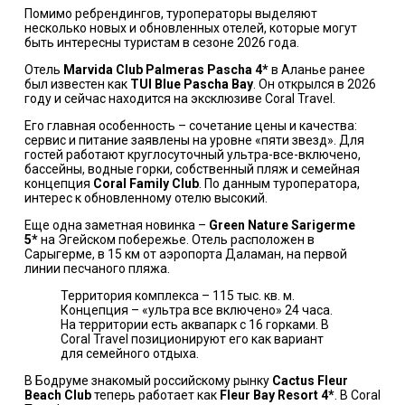
Помимо ребрендингов, туроператоры выделяют
несколько новых и обновленных отелей, которые могут
быть интересны туристам в сезоне 2026 года.
Отель
Marvida Club Palmeras Pascha 4*
в Аланье ранее
был известен как
TUI Blue Pascha Bay
. Он открылся в 2026
году и сейчас находится на эксклюзиве
Coral Travel
.
Его главная особенность – сочетание цены и качества:
сервис и питание заявлены на уровне «пяти звезд». Для
гостей работают круглосуточный ультра-все-включено,
бассейны, водные горки, собственный пляж и семейная
концепция
Coral Family Club
. По данным туроператора,
интерес к обновленному отелю высокий.
Еще одна заметная новинка –
Green Nature Sarigerme
5*
на Эгейском побережье. Отель расположен в
Сарыгерме, в 15 км от аэропорта Даламан, на первой
линии песчаного пляжа.
Территория комплекса – 115 тыс. кв. м.
Концепция – «ультра все включено» 24 часа.
На территории есть аквапарк с 16 горками. В
Coral Travel позиционируют его как вариант
для семейного отдыха.
В Бодруме знакомый российскому рынку
Cactus Fleur
Beach Club
теперь работает как
Fleur Bay Resort 4*
. В Coral