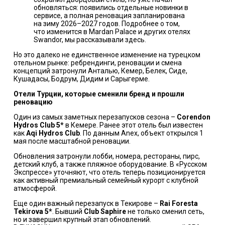
обновляться: появились отдельные новинки в
сервисе, а полная реновация запланирована
на зиму 2026–2027 годов. Подробнее о том,
что изменится в Mardan Palace и других отелях
Swandor, мы
рассказывали здесь
.
Но это далеко не единственное изменение на турецком
отельном рынке: ребрендинги, реновации и смена
концепций затронули Анталью, Кемер, Белек, Сиде,
Кушадасы, Бодрум, Дидим и Сарыгерме.
Отели Турции, которые сменили бренд и прошли
реновацию
Один из самых заметных перезапусков сезона –
Corendon
Hydros Club 5*
в Кемере. Ранее этот отель был известен
как
Aqi Hydros Club
. По данным
Anex
, объект открылся 1
мая после масштабной реновации.
Обновления затронули лобби, номера, рестораны, пирс,
детский клуб, а также пляжное оборудование. В «
Русском
Экспрессе
» уточняют, что отель теперь позиционируется
как активный премиальный семейный курорт с клубной
атмосферой.
Еще один важный перезапуск в Текирове –
Rai Foresta
Tekirova 5*
. Бывший
Club Saphire
не только сменил сеть,
но и завершил крупный этап обновлений.