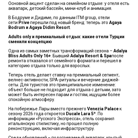
Основной акцент сделан на семейном отдыхе: у отеля есть
аквапарк, детский бассейн, мини-клуб и анимация.
В Бодруме и Дидиме, по данным ITM group, отели
сети
Prive
перешли под новый бренд: теперь это
Agaya
Bodrum и Agaya Didim Resort
.
Adults only и премиальный отдых: какие отели Турции
сменили концепцию
Одна из самых заметных трансформаций сезона –
Adalya
Bliss Adults Only 16+
. Бывший
Adalya Resort & Spa
после
ремонта отказался от семейного формата и перешел в
категорию отдыха только для взрослых.
Теперь отель делает ставку на премиальный сегмент,
велнес-активности, SPA-ритуалы и вечерние диджей-
сеты. Для туристов это принципиальное изменение:
объект больше не подходит для отдыха с детьми, зато
может быть интересен парам и гостям, ищущим более
спокойную атмосферу.
На побережье Лары вместо прежнего
Venezia Palace
к
сезону 2026 года откроется
Ducale Lara 5*
. По
информации «Русского Экспресса», отель сохранил
итальянскую стилистику, но
прошел полную
реконструкцию
, включая инфраструктуру.
Среди обновлений – подогреваемый аквапарк, крытый