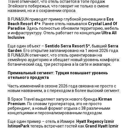
Travel отмечают, что отель остается в топе продаж
Эгейского побережья, что говорит не только о смене
названия, но и о сохранении спроса.
В FUN&SUN приводят пример глубокой реновации в
Eos
Beach Resort 4*+
. Ранее отель назывался
Crystal Land Of
Paradise
. Здесь полностью обновили территорию, мебель
и инфраструктуру. Отель работает по концепции
Ultra All
Inclusive
.
Еще один объект –
Sentido Serra Resort 5*
, бывший
Serra
Garden
. Его открытие запланировано на 1 июня 2026 года.
В FUN&SUN отмечают, что отель ориентирован на
семейную аудиторию и обещает новый уровень комфорта:
ботанический сад, три ресторана a la carte и аквапарк.
Премиальный сегмент: Турция повышает уровень
отельного продукта
Часть изменений в сезоне 2026 года связана не просто с
новым названием, а с переходом в более высокий сегмент.
В
Space Travel
выделяют запуск нового бренда
Kirman
Premium
. По словам туроператора, это не просто
ребрендинг, а новый формат отдыха с 38 различными
концепциями и персонализированным подходом.
Еще один пример – отель в Измире.
Hyatt Regency İzmir
İstinyePark
теперь встречает гостей как
Grand Hyatt İzmir