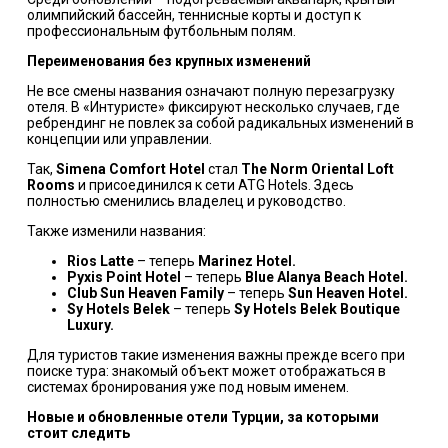
олимпийский бассейн, теннисные корты и доступ к
профессиональным футбольным полям.
Переименования без крупных изменений
Не все смены названия означают полную перезагрузку
отеля. В «
Интуристе
» фиксируют несколько случаев, где
ребрендинг не повлек за собой радикальных изменений в
концепции или управлении.
Так,
Simena Comfort Hotel
стал
The Norm Oriental Loft
Rooms
и присоединился к сети ATG Hotels. Здесь
полностью сменились владелец и руководство.
Также изменили названия:
Rios Latte
– теперь
Marinez Hotel.
Pyxis Point Hotel
– теперь
Blue Alanya Beach Hotel.
Club Sun Heaven Family
– теперь
Sun Heaven Hotel.
Sy Hotels Belek
– теперь
Sy Hotels Belek Boutique
Luxury.
Для туристов такие изменения важны прежде всего при
поиске тура: знакомый объект может отображаться в
системах бронирования уже под новым именем.
Новые и обновленные отели Турции, за которыми
стоит следить