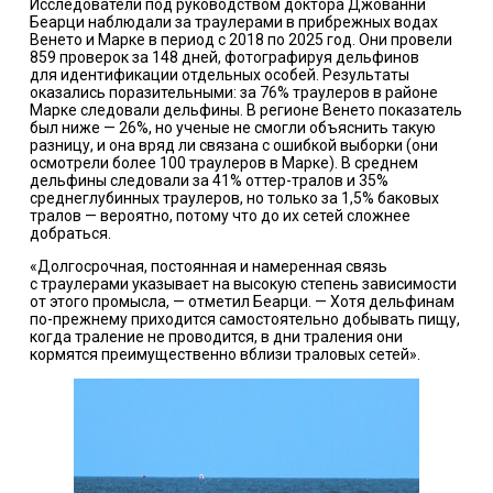
Исследователи под руководством доктора Джованни
Беарци наблюдали за траулерами в прибрежных водах
Венето и Марке в период с 2018 по 2025 год. Они провели
859 проверок за 148 дней, фотографируя дельфинов
для идентификации отдельных особей. Результаты
оказались поразительными: за 76% траулеров в районе
Марке следовали дельфины. В регионе Венето показатель
был ниже — 26%, но ученые не смогли объяснить такую
разницу, и она вряд ли связана с ошибкой выборки (они
осмотрели более 100 траулеров в Марке). В среднем
дельфины следовали за 41% оттер-тралов и 35%
среднеглубинных траулеров, но только за 1,5% баковых
тралов — вероятно, потому что до их сетей сложнее
добраться.
«Долгосрочная, постоянная и намеренная связь
с траулерами указывает на высокую степень зависимости
от этого промысла, — отметил Беарци. — Хотя дельфинам
по-прежнему приходится самостоятельно добывать пищу,
когда траление не проводится, в дни траления они
кормятся преимущественно вблизи траловых сетей».