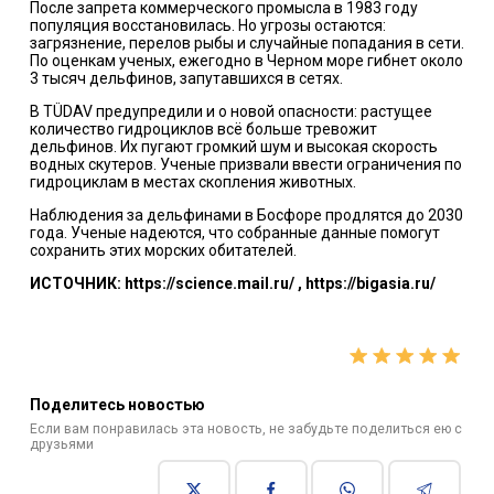
После запрета коммерческого промысла в 1983 году
популяция восстановилась. Но угрозы остаются:
загрязнение, перелов рыбы и случайные попадания в сети.
По оценкам ученых, ежегодно в Черном море гибнет около
3 тысяч дельфинов, запутавшихся в сетях.
В TÜDAV предупредили и о новой опасности: растущее
количество гидроциклов всё больше тревожит
дельфинов. Их пугают громкий шум и высокая скорость
водных скутеров. Ученые призвали ввести ограничения по
гидроциклам в местах скопления животных.
Наблюдения за дельфинами в Босфоре продлятся до 2030
года. Ученые надеются, что собранные данные помогут
сохранить этих морских обитателей.
ИСТОЧНИК: https://science.mail.ru/ , https://bigasia.ru/
Поделитесь новостью
Если вам понравилась эта новость, не забудьте поделиться ею с
друзьями