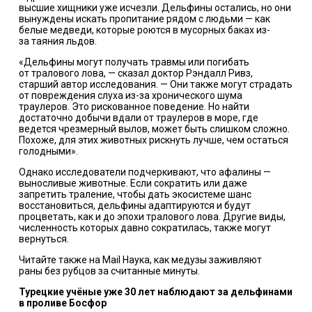
высшие хищники уже исчезли. Дельфины остались, но они
вынуждены искать пропитание рядом с людьми — как
белые медведи, которые роются в мусорных баках из-
за таяния льдов.
«Дельфины могут получать травмы или погибать
от тралового лова, — сказал доктор Рэндалл Ривз,
старший автор исследования. — Они также могут страдать
от повреждения слуха из-за хронического шума
траулеров. Это рискованное поведение. Но найти
достаточно добычи вдали от траулеров в море, где
ведется чрезмерный вылов, может быть слишком сложно.
Похоже, для этих животных рискнуть лучше, чем остаться
голодными».
Однако исследователи подчеркивают, что афалины —
выносливые животные. Если сократить или даже
запретить траление, чтобы дать экосистеме шанс
восстановиться, дельфины адаптируются и будут
процветать, как и до эпохи тралового лова. Другие виды,
численность которых давно сократилась, также могут
вернуться.
Читайте также на Mail Наука, как медузы
заживляют
раны
без рубцов за считанные минуты.
Турецкие учёные уже 30 лет наблюдают за дельфинами
в проливе Босфор