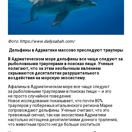
Фото: https://www.dailysabah.com/
Дельфины в Адриатике массово преследуют траулеры
В Адриатическом море дельфины все чаще следуют за
рыболовными траулерами в поисках пищи. Ученые
полагают, что за этим необычным явлением
скрываются десятилетия разрушительного
воздействия на морскую экосистему.
Афалины в Адриатическом море все чаще следуют
за рыболовными траулерами в поисках пищи — и это
не просто случайное поведение.
Новое
исследование
показывает, что почти 80%
траулеров у побережья итальянского региона Марке
сопровождают дельфины. Ученые считают, что это
тревожный сигнал, так как экосистема Адриатики
настолько истощена десятилетиями донного траления,
что животным просто негде больше охотиться.