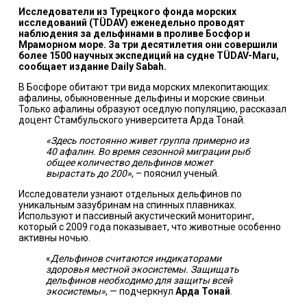
Исследователи из Турецкого фонда морских
исследований (TÜDAV) еженедельно проводят
наблюдения за дельфинами в проливе Босфор и
Мраморном море. За три десятилетия они совершили
более 1500 научных экспедиций на судне TÜDAV-Maru,
сообщает издание Daily Sabah.
В Босфоре обитают три вида морских млекопитающих:
афалины, обыкновенные дельфины и морские свиньи.
Только афалины образуют оседлую популяцию, рассказал
доцент Стамбульского университета Арда Тонай.
«Здесь постоянно живет группа примерно из
40 афалин. Во время сезонной миграции рыб
общее количество дельфинов может
вырастать до 200»
, – пояснил ученый.
Исследователи узнают отдельных дельфинов по
уникальным зазубринам на спинных плавниках.
Используют и пассивный акустический мониторинг,
который с 2009 года показывает, что животные особенно
активны ночью.
«
Дельфинов считаются индикаторами
здоровья местной экосистемы. Защищать
дельфинов необходимо для защиты всей
экосистемы»
, — подчеркнул
Арда Тонай
.