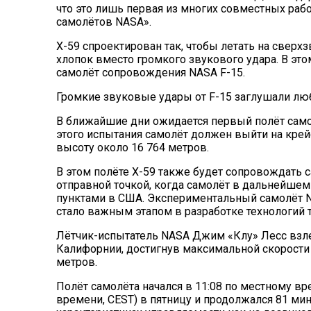
что это лишь первая из многих совместных ра
самолётов NASA».
X-59 спроектирован так, чтобы летать на сверх
хлопок вместо громкого звукового удара. В это
самолёт сопровождения NASA F-15.
Громкие звуковые удары от F-15 заглушали лю
В ближайшие дни ожидается первый полёт самол
этого испытания самолёт должен выйти на крейс
высоту около 16 764 метров.
В этом полёте X-59 также будет сопровождать 
отправной точкой, когда самолёт в дальнейше
пунктами в США. Экспериментальный самолёт N
стало важным этапом в разработке технологий 
Лётчик-испытатель NASA Джим «Клу» Лесс взле
Калифорнии, достигнув максимальной скорости п
метров.
Полёт самолёта начался в 11:08 по местному в
времени, CEST) в пятницу и продолжался 81 ми