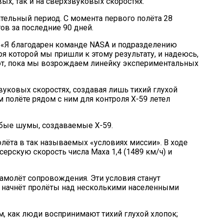
ых, так и на сверхзвуковых скоростях.
ельный период. С момента первого полёта 28
ов за последние 90 дней.
 «Я благодарен команде NASA и подразделению
ря которой мы пришли к этому результату, и надеюсь,
бот, пока мы возрождаем линейку экспериментальных
звуковых скоростях, создавая лишь тихий глухой
м полёте рядом с ним для контроля X-59 летел
бые шумы, создаваемые X-59.
ёта в так называемых «условиях миссии». В ходе
ерскую скорость числа Маха 1,4 (1489 км/ч) и
самолёт сопровождения. Эти условия станут
м начнёт пролёты над несколькими населенными
м, как люди воспринимают тихий глухой хлопок;