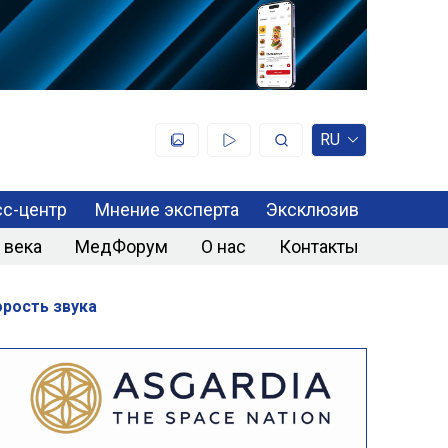
RU
с-центр
Мнение эксперта
Эксклюзив
 века
МедФорум
О нас
Контакты
рость звука