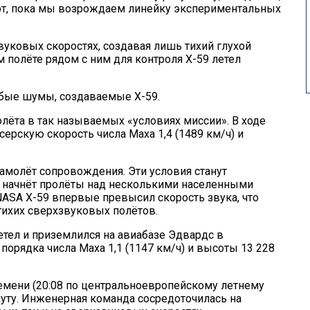
бот, пока мы возрождаем линейку экспериментальных
звуковых скоростях, создавая лишь тихий глухой
м полёте рядом с ним для контроля X-59 летел
бые шумы, создаваемые X-59.
ёта в так называемых «условиях миссии». В ходе
ерскую скорость числа Маха 1,4 (1489 км/ч) и
самолёт сопровождения. Эти условия станут
м начнёт пролёты над несколькими населенными
ASA X-59 впервые превысил скорость звука, что
тихих сверхзвуковых полётов.
тел и приземлился на авиабазе Эдвардс в
орядка числа Маха 1,1 (1147 км/ч) и высоты 13 228
ремени (20:08 по центральноевропейскому летнему
нуту. Инженерная команда сосредоточилась на