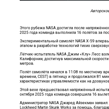
Авторское
Этого рубежа NASA достигла после напряжённог
2025 года команда выполнила 16 полётов за по
Экспериментальный самолёт NASA X-59 впервые
этапом в разработке технологий тихих сверхзву
Лётчик-испытатель NASA Джим «Клу» Лесс взле
Калифорнии, достигнув максимальной скорости п
метров.
Полёт самолёта начался в 11:08 по местному в
времени, CEST) в пятницу и продолжался 81 ми
характеристиках управляемости как на дозвуков
Этой вехе предшествовал напряжённый испытат
октября 2025 года команда совершила 16 вылет
Администратор NASA Джаред Айзекман заявил:
Lockheed Martin Skunk Works за помощь, благода