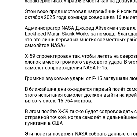
характеристиках управляемости как на дозвуков
Этой вехе предшествовал напряжённый испытат
октября 2025 года команда совершила 16 вылет
Администратор NASA Джаред Айзекман заявил:
Lockheed Martin Skunk Works за помощь, благода
что это лишь первая из многих совместных ра
самолётов NASA».
X-59 спроектирован так, чтобы летать на сверх
хлопок вместо громкого звукового удара. В это
самолёт сопровождения NASA F-15.
Громкие звуковые удары от F-15 заглушали лю
В ближайшие дни ожидается первый полёт самол
этого испытания самолёт должен выйти на крейс
высоту около 16 764 метров.
В этом полёте X-59 также будет сопровождать 
отправной точкой, когда самолёт в дальнейше
пунктами в США.
Эти полёты позволят NASA собрать данные о то