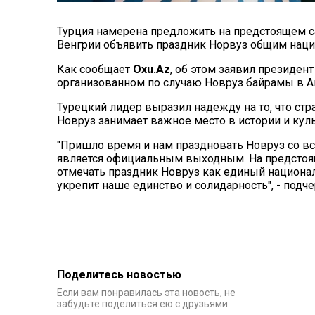
Турция намерена предложить на предстоящем с
Венгрии объявить праздник Норвуз общим нац
Как сообщает
Oxu.Az
, об этом заявил президен
организованном по случаю Новруз байрамы в А
Турецкий лидер выразил надежду на то, что ст
Новруз занимает важное место в истории и кул
"Пришло время и нам праздновать Новруз со вс
является официальным выходным. На предстоя
отмечать праздник Новруз как единый национа
укрепит наше единство и солидарность", - подче
Поделитесь новостью
Если вам понравилась эта новость, не
забудьте поделиться ею с друзьями