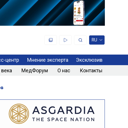
RU
с-центр
Мнение эксперта
Эксклюзив
 века
МедФорум
О нас
Контакты
ов