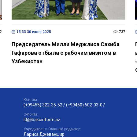
2
15:33 30 июня 2025
737
Председатель Милли Меджлиса Сахиба
Гафарова отбыла с рабочим визитом в
Узбекистан
Контакт:
(+99455) 322-35-52
/
(+99450) 502-03-07
Э-почта:
ldj@bakuinform.az
Учредитель и Главный редактор:
Лариса Джеваншир