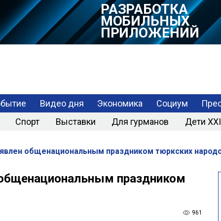
РАЗРАБОТКА
МОБИЛЬНЫХ
ПРИЛОЖЕНИЙ
обытие
Видео дня
Экономика
Социум
Прес
Спорт
Выставки
Для гурманов
Дети XXI
явлен общенациональным праздником тюркских народ
 общенациональным праздником
961