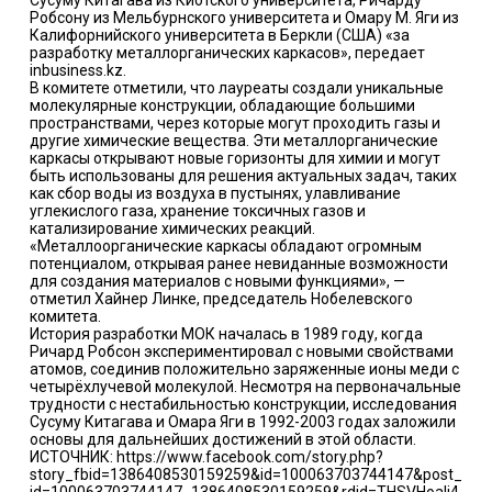
Сусуму Китагава из Киотского университета, Ричарду
Робсону из Мельбурнского университета и Омару М. Яги из
Калифорнийского университета в Беркли (США) «за
разработку металлорганических каркасов», передает
inbusiness.kz.
В комитете отметили, что лауреаты создали уникальные
молекулярные конструкции, обладающие большими
пространствами, через которые могут проходить газы и
другие химические вещества. Эти металлорганические
каркасы открывают новые горизонты для химии и могут
быть использованы для решения актуальных задач, таких
как сбор воды из воздуха в пустынях, улавливание
углекислого газа, хранение токсичных газов и
катализирование химических реакций.
«Металлоорганические каркасы обладают огромным
потенциалом, открывая ранее невиданные возможности
для создания материалов с новыми функциями», —
отметил Хайнер Линке, председатель Нобелевского
комитета.
История разработки МОК началась в 1989 году, когда
Ричард Робсон экспериментировал с новыми свойствами
атомов, соединив положительно заряженные ионы меди с
четырёхлучевой молекулой. Несмотря на первоначальные
трудности с нестабильностью конструкции, исследования
Сусуму Китагава и Омара Яги в 1992-2003 годах заложили
основы для дальнейших достижений в этой области.
ИСТОЧНИК: https://www.facebook.com/story.php?
story_fbid=1386408530159259&id=100063703744147&post_