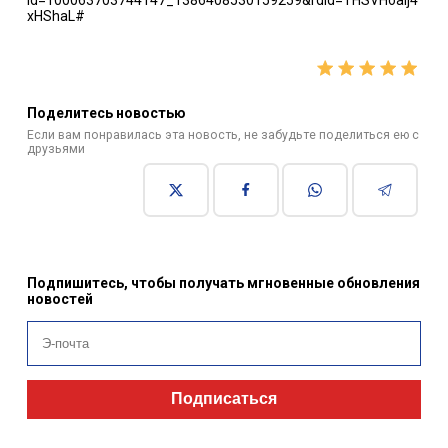
id=100063703744147_1386408530159259&rdid=THSVHoaIj4
xHShaL#
Поделитесь новостью
Если вам понравилась эта новость, не забудьте поделиться ею с
друзьями
Подпишитесь, чтобы получать мгновенные обновления
новостей
Подписаться