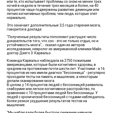
или те, кто испытывает проблемы со сном не менее трех
ночей в неделю в течение трех месяцев и более, на 40
процентов чаще подвержены развитию деменции или
легких когнитивных проблем, чем люди, которые спят
нормально
.
Это означает дополнительные 3,5 года старения мозга,
говорится в докладе.
"Полученные результаты пополняют растущее число
доказательств того, что сон - это не только отдых, но и
устойчивость мозга", - сказал один из авторов
исследования, невролог из американской клиники Майо
доктор Диего З. Карвальо.
Команда Карвальо наблюдала за 2750 пожилыми
американцами, которые были когнитивно здоровы, в
среднем на протяжении почти шести лет. Участники - а 16
процентов из них имели диагноз "бессонница" - регулярно
проходили тесты на память и мышление, а некоторым
делали сканирование мозга.
В целом, у 14 процентов людей с бессонницей развилось
слабоумие или легкое когнитивное расстройство, по
сравнению с 10 процентами людей без бессонницы. У
людей с хронической бессонницей с годами наблюдалось
более резкое ухудшение результатов тестов на
мышление.
"Мы наблюдали более быстрое снижение навыков