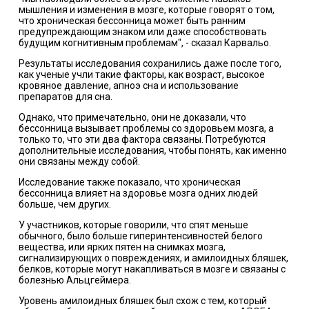
мышления и изменения в мозге, которые говорят о том,
что хроническая бессонница может быть ранним
предупреждающим знаком или даже способствовать
будущим когнитивным проблемам", - сказал Карвальо.
Результаты исследования сохранились даже после того,
как ученые учли такие факторы, как возраст, высокое
кровяное давление, апноэ сна и использование
препаратов для сна.
Однако, что примечательно, они не доказали, что
бессонница вызывает проблемы со здоровьем мозга, а
только то, что эти два фактора связаны. Потребуются
дополнительные исследования, чтобы понять, как именно
они связаны между собой.
Исследование также показало, что хроническая
бессонница влияет на здоровье мозга одних людей
больше, чем других.
У участников, которые говорили, что спят меньше
обычного, было больше гиперинтенсивностей белого
вещества, или ярких пятен на снимках мозга,
сигнализирующих о повреждениях, и амилоидных бляшек,
белков, которые могут накапливаться в мозге и связаны с
болезнью Альцгеймера.
Уровень амилоидных бляшек был схож с тем, который