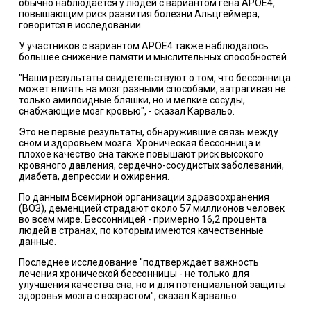
обычно наблюдается у людей с вариантом гена APOE4,
повышающим риск развития болезни Альцгеймера,
говорится в исследовании.
У участников с вариантом APOE4 также наблюдалось
большее снижение памяти и мыслительных способностей.
"Наши результаты свидетельствуют о том, что бессонница
может влиять на мозг разными способами, затрагивая не
только амилоидные бляшки, но и мелкие сосуды,
снабжающие мозг кровью", - сказал Карвальо.
Это не первые результаты, обнаружившие связь между
сном и здоровьем мозга. Хроническая бессонница и
плохое качество сна также повышают риск высокого
кровяного давления, сердечно-сосудистых заболеваний,
диабета, депрессии и ожирения.
По данным Всемирной организации здравоохранения
(ВОЗ), деменцией страдают около 57 миллионов человек
во всем мире. Бессонницей - примерно 16,2 процента
людей в странах, по которым имеются качественные
данные.
Последнее исследование "подтверждает важность
лечения хронической бессонницы - не только для
улучшения качества сна, но и для потенциальной защиты
здоровья мозга с возрастом", сказал Карвальо.