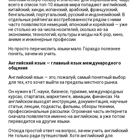
всего в список топ-10 языков мира попадают английский,
китайский, хинди, испанский, арабский, французский,
бенгальский, португальский, русский и индонезийский. В
отдельных рейтингах востребованности рядом с ними
часто появляются немецкий, японский и корейский — уже
не столько из-за числа носителей, сколько из-за
экономики, технологий, культуры и моды на K-pop, кино,
аниме и инженерные профессии.
Но просто перечислить языки мало. Гораздо полезнее
понять, зачем их учить.
Английский язык — главный язык международного
общения
Английский язык — это, пожалуй, самый понятный выбор
для тех, кто хочет выйти за пределы местного рынка.
Он нужен в IT, науке, бизнесе, туризме, международных
курсах, стартапах, маркетинге, авиации, финансах. На
английском выходят инструкции, документация, научные
статьи, лекции, подкасты, фильмы, обзоры техники,
профессиональные рассылки. Огромная часть интернета
сначала появляется именно на английском, а уже потом
переводится на другие языки.
Отсюда простой ответ на вопрос, зачем учить английский.
Не только ради путешествий. Хотя английский для