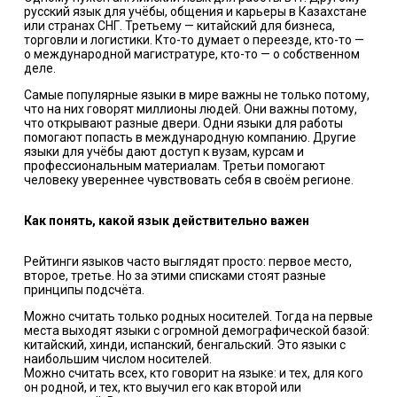
русский язык для учёбы, общения и карьеры в Казахстане
или странах СНГ. Третьему — китайский для бизнеса,
торговли и логистики. Кто-то думает о переезде, кто-то —
о международной магистратуре, кто-то — о собственном
деле.
Самые популярные языки в мире важны не только потому,
что на них говорят миллионы людей. Они важны потому,
что открывают разные двери. Одни языки для работы
помогают попасть в международную компанию. Другие
языки для учёбы дают доступ к вузам, курсам и
профессиональным материалам. Третьи помогают
человеку увереннее чувствовать себя в своём регионе.
Как понять, какой язык действительно важен
Рейтинги языков часто выглядят просто: первое место,
второе, третье. Но за этими списками стоят разные
принципы подсчёта.
Можно считать только родных носителей. Тогда на первые
места выходят языки с огромной демографической базой:
китайский, хинди, испанский, бенгальский. Это языки с
наибольшим числом носителей.
Можно считать всех, кто говорит на языке: и тех, для кого
он родной, и тех, кто выучил его как второй или