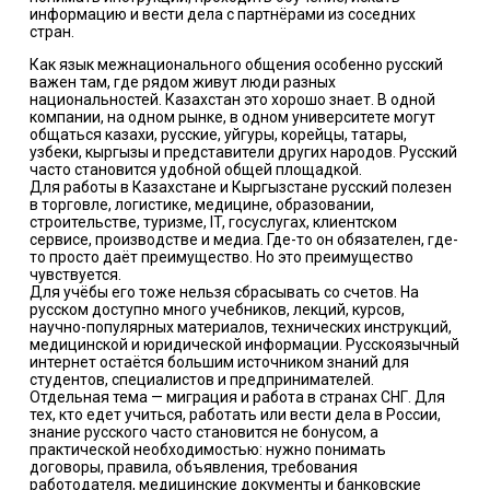
информацию и вести дела с партнёрами из соседних
стран.
Как язык межнационального общения особенно русский
важен там, где рядом живут люди разных
национальностей. Казахстан это хорошо знает. В одной
компании, на одном рынке, в одном университете могут
общаться казахи, русские, уйгуры, корейцы, татары,
узбеки, кыргызы и представители других народов. Русский
часто становится удобной общей площадкой.
Для работы в Казахстане и Кыргызстане русский полезен
в торговле, логистике, медицине, образовании,
строительстве, туризме, IT, госуслугах, клиентском
сервисе, производстве и медиа. Где-то он обязателен, где-
то просто даёт преимущество. Но это преимущество
чувствуется.
Для учёбы его тоже нельзя сбрасывать со счетов. На
русском доступно много учебников, лекций, курсов,
научно-популярных материалов, технических инструкций,
медицинской и юридической информации. Русскоязычный
интернет остаётся большим источником знаний для
студентов, специалистов и предпринимателей.
Отдельная тема — миграция и работа в странах СНГ. Для
тех, кто едет учиться, работать или вести дела в России,
знание русского часто становится не бонусом, а
практической необходимостью: нужно понимать
договоры, правила, объявления, требования
работодателя, медицинские документы и банковские