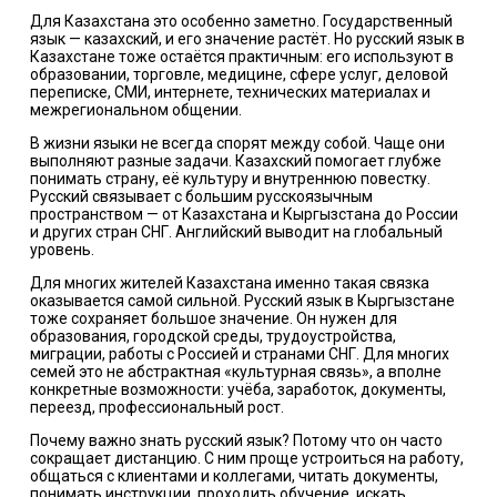
Для Казахстана это особенно заметно. Государственный
язык — казахский, и его значение растёт. Но русский язык в
Казахстане тоже остаётся практичным: его используют в
образовании, торговле, медицине, сфере услуг, деловой
переписке, СМИ, интернете, технических материалах и
межрегиональном общении.
В жизни языки не всегда спорят между собой. Чаще они
выполняют разные задачи. Казахский помогает глубже
понимать страну, её культуру и внутреннюю повестку.
Русский связывает с большим русскоязычным
пространством — от Казахстана и Кыргызстана до России
и других стран СНГ. Английский выводит на глобальный
уровень.
Для многих жителей Казахстана именно такая связка
оказывается самой сильной. Русский язык в Кыргызстане
тоже сохраняет большое значение. Он нужен для
образования, городской среды, трудоустройства,
миграции, работы с Россией и странами СНГ. Для многих
семей это не абстрактная «культурная связь», а вполне
конкретные возможности: учёба, заработок, документы,
переезд, профессиональный рост.
Почему важно знать русский язык? Потому что он часто
сокращает дистанцию. С ним проще устроиться на работу,
общаться с клиентами и коллегами, читать документы,
понимать инструкции, проходить обучение, искать