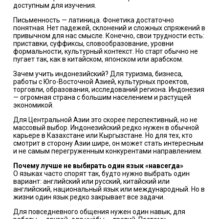
доступным для изучения.
Письменность — латиница. Фонетика достаточно
понятная. Нет падежей, склонений и сложных спряжений в
привычном для нас смысле. Конечно, свои трудности есть:
приставки, суффиксы, словообразование, уровни
формальности, культурный контекст. Но старт обычно не
пугает так, как в китайском, японском или арабском.
Зачем учить индонезийский? Для туризма, бизнеса,
работы с Юго-Восточной Азией, культурных проектов,
торговли, образования, исследований региона. Индонезия
— огромная страна с большим населением и растущей
экономикой.
Для Центральной Азии это скорее перспективный, но не
массовый выбор. Индонезийский редко нужен в обычной
карьере в Казахстане или Кыргызстане. Но для тех, кто
смотрит в сторону Азии шире, он может стать интересным
и не самым перегруженным конкурентами направлением.
Почему лучше не выбирать один язык «навсегда»
О языках часто спорят так, будто нужно выбрать один
вариант: английский или русский, китайский или
английский, национальный язык или международный. Но в
жизни один язык редко закрывает все задачи.
Для повседневного общения нужен один навык, для