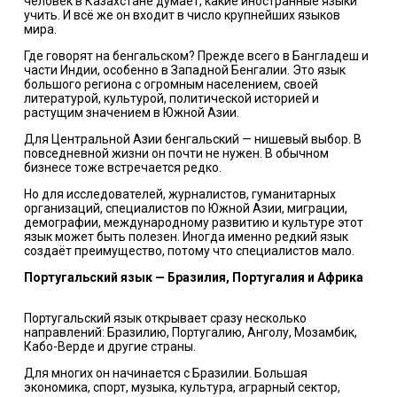
человек в Казахстане думает, какие иностранные языки
учить. И всё же он входит в число крупнейших языков
мира.
Где говорят на бенгальском? Прежде всего в Бангладеш и
части Индии, особенно в Западной Бенгалии. Это язык
большого региона с огромным населением, своей
литературой, культурой, политической историей и
растущим значением в Южной Азии.
Для Центральной Азии бенгальский — нишевый выбор. В
повседневной жизни он почти не нужен. В обычном
бизнесе тоже встречается редко.
Но для исследователей, журналистов, гуманитарных
организаций, специалистов по Южной Азии, миграции,
демографии, международному развитию и культуре этот
язык может быть полезен. Иногда именно редкий язык
создаёт преимущество, потому что специалистов мало.
Португальский язык — Бразилия, Португалия и Африка
Португальский язык открывает сразу несколько
направлений: Бразилию, Португалию, Анголу, Мозамбик,
Кабо-Верде и другие страны.
Для многих он начинается с Бразилии. Большая
экономика, спорт, музыка, культура, аграрный сектор,