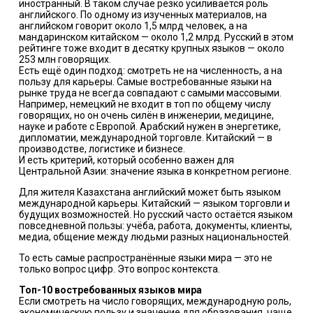
иностранный. В таком случае резко усиливается роль
английского. По одному из изученных материалов, на
английском говорит около 1,5 млрд человек, а на
мандаринском китайском — около 1,2 млрд. Русский в этом
рейтинге тоже входит в десятку крупных языков — около
253 млн говорящих.
Есть ещё один подход: смотреть не на численность, а на
пользу для карьеры. Самые востребованные языки на
рынке труда не всегда совпадают с самыми массовыми.
Например, немецкий не входит в топ по общему числу
говорящих, но он очень силён в инженерии, медицине,
науке и работе с Европой. Арабский нужен в энергетике,
дипломатии, международной торговле. Китайский — в
производстве, логистике и бизнесе.
И есть критерий, который особенно важен для
Центральной Азии: значение языка в конкретном регионе.
Для жителя Казахстана английский может быть языком
международной карьеры. Китайский — языком торговли и
будущих возможностей. Но русский часто остаётся языком
повседневной пользы: учёба, работа, документы, клиенты,
медиа, общение между людьми разных национальностей.
То есть самые распространённые языки мира — это не
только вопрос цифр. Это вопрос контекста.
Топ-10 востребованных языков мира
Если смотреть на число говорящих, международную роль,
экономическую пользу и значение для образования, чаще