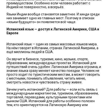
преимуществом. Особенно если человек работает с
Индией не поверхностно, а всерьёз.
Языки Индии вообще становятся заметнее. И хинди среди
них занимает одно из главных мест. Поэтому в списках
«языки будущего» он появляется всё чаще.
Испанский язык — доступ к Латинской Америке, США и
Европе
Испанский язык — один из самых массовых языков мира.
На нём говорят в Испании, странах Латинской Америки, а
ещё миллионы людей в США.
Он звучит в бизнесе, туризме, кино, музыке, спорте,
образовании, международных проектах. Испанский для
путешествий очень удобен: Латинская Америка огромна, и
знание языка сразу меняет качество поездки. Человек не
просто ходит по туристическим местам, а может говорить
с местными, понимать объявления, читать меню,
смотреть новости и чувствовать страну живее.
Зачем учить испанский? Для работы — если есть связь с
международным маркетингом, туризмом, образованием,
торговлей, переводами, культурными проектами или
рынком США. Испанский для работы особенно полезен
тем, кто ориентируется на Латинскую Америку или