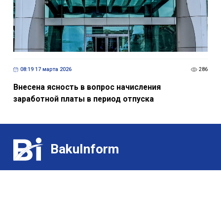
08:19 17 марта 2026
286
Внесена ясность в вопрос начисления
заработной платы в период отпуска
BakuInform
Контакт:
Выставки
(+99455) 322-35-52
/
(+99450) 502-03-07
Для гурманов