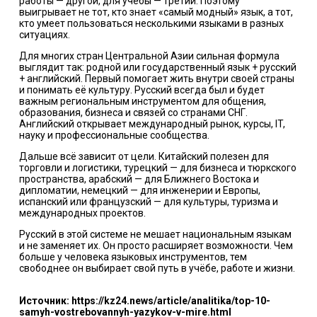
работы — другой, для учёбы — третий. Поэтому
выигрывает не тот, кто знает «самый модный» язык, а тот,
кто умеет пользоваться несколькими языками в разных
ситуациях.
Для многих стран Центральной Азии сильная формула
выглядит так: родной или государственный язык + русский
+ английский. Первый помогает жить внутри своей страны
и понимать её культуру. Русский всегда был и будет
важным региональным инструментом для общения,
образования, бизнеса и связей со странами СНГ.
Английский открывает международный рынок, курсы, IT,
науку и профессиональные сообщества.
Дальше всё зависит от цели. Китайский полезен для
торговли и логистики, турецкий — для бизнеса и тюркского
пространства, арабский — для Ближнего Востока и
дипломатии, немецкий — для инженерии и Европы,
испанский или французский — для культуры, туризма и
международных проектов.
Русский в этой системе не мешает национальным языкам
и не заменяет их. Он просто расширяет возможности. Чем
больше у человека языковых инструментов, тем
свободнее он выбирает свой путь в учёбе, работе и жизни.
Источник: https://kz24.news/article/analitika/top-10-
samyh-vostrebovannyh-yazykov-v-mire.html