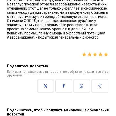
Это стратегическое сотрудничество - новая страница в
металлургической отрасли азербайджано-казахстанских
отношений. Этот шаг не только укрепляет экономические
связи между двумя странами, но и вдохнул новую жизнь в
металлургическую и горнодобывающую отрасли региона.
От имени ООО "Дашкесанская железная руда" хочу
заявить, что мы полны решимости реализовать этот
проект на самом высоком уровне и в дальнейшем
повысить промышленную мощь и экспортный потенциал
Азербайджана", - подытожил генеральный директор.
Поделитесь новостью
Если вам понравилась эта новость, не забудьте поделиться ею с
друзьями
Подпишитесь, чтобы получать мгновенные обновления
новостей