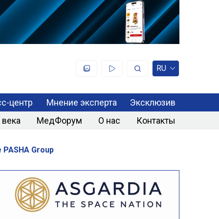
RU
с-центр
Мнение эксперта
Эксклюзив
 века
МедФорум
О нас
Контакты
 PASHA Group