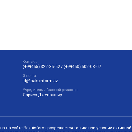
Контакт:
(+99455) 322-35-52
/
(+99450) 502-03-07
Э-почта:
ldj@bakuinform.az
Учредитель и Главный редактор:
Лариса Джеваншир
 на сайте Bakuinform, разрешается только при условии активной 