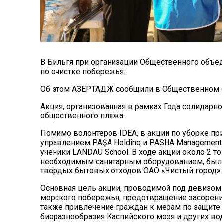
В Бильгя при организации Общественного объе
по очистке побережья.
Об этом АЗЕРТАДЖ сообщили в Общественном 
Акция, организованная в рамках Года солидарно
общественного пляжа.
Помимо волонтеров IDEA, в акции по уборке пр
управлением PAŞA Holdinq и PASHA Management C
ученики LANDAU School. В ходе акции около 2 т
необходимым санитарным оборудованием, были
твердых бытовых отходов ОАО «Чистый город».
Основная цель акции, проводимой под девизом
морского побережья, предотвращение засорени
также привлечение граждан к мерам по защите
биоразнообразия Каспийского моря и других во