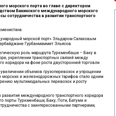
го морского порта во главе с директором
одством Бакинского международного морского
осы сотрудничества в развитии транспортного
кменистана.
дународный морской порт» Эльдаром Салаховым
Азербайджане Гурбанмаммет Эльясов.
тегическую роль маршрута Туркменбаши – Баку в
оре, укреплении транспортных связей между
го коридора на фоне роста двусторонней торговли.
 увеличении объемов грузоперевозок и упрощении
ие морских и железнодорожных тарифов стало одним
рению мультимодальных перевозок и росту
ы развития международного транспортного коридора
 порты Туркменбаши, Баку, Поти, Батуми и
отрудничества с заинтересованными партнерами,