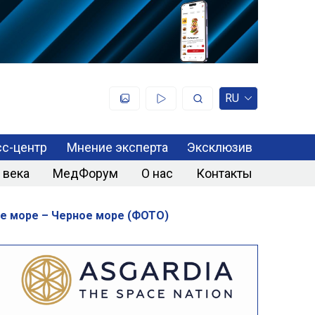
RU
с-центр
Мнение эксперта
Эксклюзив
 века
МедФорум
О нас
Контакты
е море – Черное море (ФОТО)