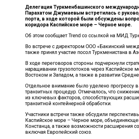
Делегация Туркменбашинского международно
Парахатом Джумаевым встретилась с руков
порта, в ходе которой были обсуждены вопр
коридора Каспийское море – Черное море.
Об этом сообщает Trend со ссылкой на МИД Тур
Во встрече с директором ООО «Бакинский меж
также принял участие посол Туркменистана в 
В ходе переговоров стороны подчеркнули стра
наращивании грузопотоков через Каспийское м
Востоком и Западом, а также в развитии Средне
Отдельное внимание было уделено прогрессу в
транзитных процедур. Отмечалось, что снижен
из ключевых факторов, способствующих расши
транзитной контейнерной обработки.
Участники встречи также обсудили перспектив
Каспийское море – Черное море, объединяющего
Констанца, а также возможности расширения с
включая Европейский союз.