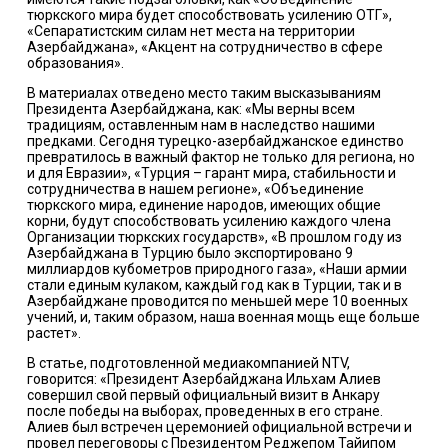
тюркского мира будет способствовать усилению ОТГ»,
«Сепаратистским силам нет места на территории
Азербайджана», «Акцент на сотрудничество в сфере
образования».
В материалах отведено место таким высказываниям
Президента Азербайджана, как: «Мы верны всем
традициям, оставленным нам в наследство нашими
предками. Сегодня турецко-азербайджанское единство
превратилось в важный фактор не только для региона, но
и для Евразии», «Турция – гарант мира, стабильности и
сотрудничества в нашем регионе», «Объединение
тюркского мира, единение народов, имеющих общие
корни, будут способствовать усилению каждого члена
Организации тюркских государств», «В прошлом году из
Азербайджана в Турцию было экспортировано 9
миллиардов кубометров природного газа», «Наши армии
стали единым кулаком, каждый год как в Турции, так и в
Азербайджане проводится по меньшей мере 10 военных
учений, и, таким образом, наша военная мощь еще больше
растет».
В статье, подготовленной медиакомпанией NTV,
говорится: «Президент Азербайджана Ильхам Алиев
совершил свой первый официальный визит в Анкару
после победы на выборах, проведенных в его стране.
Алиев был встречен церемонией официальной встречи и
провел переговоры с Президентом Реджепом Тайипом