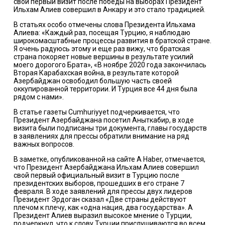
свой первый визит после победы на выборах Президент
Ильхам Алиев совершил в Анкару и это стало традицией.
В статьях особо отмечены слова Президента Ильхама
Алиева: «Каждый раз, посещая Турцию, я наблюдаю
широкомасштабные процессы развития в братской стране.
Я очень радуюсь этому и еще раз вижу, что братская
страна покоряет новые вершины в результате усилий
моего дорогого Брата», «В ноябре 2020 года закончилась
Вторая Карабахская война, в результате которой
Азербайджан освободил большую часть своей
оккупированной территории. И Турция все 44 дня была
рядом с нами».
В статье газеты Cumhuriyyet подчеркивается, что
Президент Азербайджана посетил Аныткабир, в ходе
визита были подписаны три документа, главы государств
в заявлениях для прессы обратили внимание на ряд
важных вопросов.
В заметке, опубликованной на сайте A Haber, отмечается,
что Президент Азербайджана Ильхам Алиев совершил
свой первый официальный визит в Турцию после
президентских выборов, прошедших в его стране 7
февраля. В ходе заявлений для прессы двух лидеров
Президент Эрдоган сказал «Две страны действуют
плечом к плечу, как «одна нация, два государства». А
Президент Алиев выразил высокое мнение о Турции,
подчеркнул, что к слову Турции прислушиваются во всем