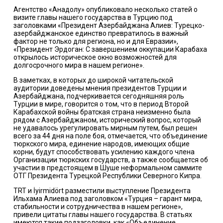
Агентство «Анадолу» опубликовало несколько статей о
визите главы нашего государства в Турцию под
заголовками «Президент Азербайджана Алиев: Турецко-
азербайджанское единство превратилось в важный
фактор не только для региона, но и для Евразии»,
«Президент Эрдоган: С завершением оккупации Карабаха
открылось историческое окно возможностей для
долгосрочного мира в нашем регионе».
В заметках, в которых до широкой читательской
аудитории доведены мнения президентов Турции и
Азербайджана, подчеркивается сегодняшняя роль
Турции в мире, говорится о том, что в период Второй
Карабахской войны братская страна неизменно была
рядом с Азербайджаном, исторический вопрос, который
не удавалось урегулировать мирным путем, был решен
всего за 44 дня на поле боя, отмечается, что объединение
тюркского мира, единение народов, имеющих общие
корни, будут способствовать усилению каждого члена
Организации тюркских государств, а также сообщается об
участии в предстоящем в Шуше неформальном саммите
ОТГ Президента Турецкой Республики Северного Кипра.
TRT и İyirmidört разместили выступление Президента
Ильхама Алиева под заголовком «Турция – гарант мира,
стабильности и сотрудничества в нашем регионе»,
привели цитаты главы нашего государства. В статьях
имеются такие подзаголовки, как «Объединение