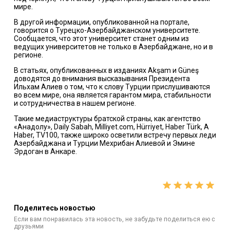
мире.
В другой информации, опубликованной на портале,
говорится о Турецко-Азербайджанском университете.
Сообщается, что этот университет станет одним из
ведущих университетов не только в Азербайджане, но и в
регионе.
В статьях, опубликованных в изданиях Akşam и Güneş
доводятся до внимания высказывания Президента
Ильхам Алиев о том, что к слову Турции прислушиваются
во всем мире, она является гарантом мира, стабильности
и сотрудничества в нашем регионе.
Такие медиаструктуры братской страны, как агентство
«Анадолу», Daily Sabah, Milliyet.com, Hürriyet, Haber Türk, A
Haber, TV100, также широко осветили встречу первых леди
Азербайджана и Турции Мехрибан Алиевой и Эмине
Эрдоган в Анкаре.
Поделитесь новостью
Если вам понравилась эта новость, не забудьте поделиться ею с
друзьями