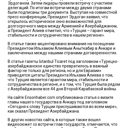
Эрдоганом. Затем лидеры провели встречу с участием
делегаций. По итогам встречи между двумя странами
были подписаны три документа. Выступая на совместной
пресс-конференции, Президент Эрдоган заявил, что
открылось историческое окно возможностей для
долгосрочного мира между Арменией и Азербайджаном,
а Президент Алиев отметил, что «Турция – гарант мира,
стабильности и сотрудничества в нашем регионе».
В статье также акцентировано внимание на посещении
Президентом Ильхамом Алиевым Аныткабир в Анкаре и
заключенных между нашими странами договоренностях.
В статье газеты İstanbul Ticaret под заголовком «Турецко-
азербайджанское единство превратилось в важный
фактор не только для региона, но и для Евразии»
приводятся цитаты Президента Ильхама Алиева о том,
что Турция является гарантом мира, стабильности и
сотрудничества в регионе, и о том, что Турция была рядом
с Азербайджаном все 44 дня Второй Карабахской войны.
На сайте Ensonhaber.com опубликована статья о визите
главы нашего государства в Анкару под заголовком
«Сегодня к слову Турции прислушиваются во всем мире»,
как сказал Президент Азербайджана.
В других новостях сайта, в которые также вошел
видеосюжет со встречи глав государств, отмечается, что