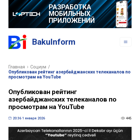
РАЗРАБОТКА
МОБИЛЬНЫХ
ПРИЛОЖЕНИЙ
BakuInform
Главная
Социум
/
Опубликован рейтинг азербайджанских телеканалов по
просмотрам на YouTube
Опубликован рейтинг
азербайджанских телеканалов по
просмотрам на YouTube
20:36 1 января 2026
445