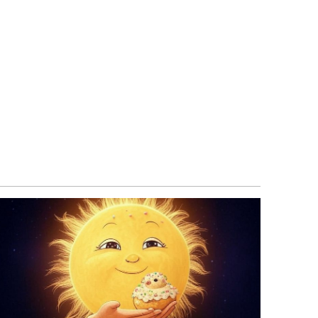
01:03 21 апреля 2025
779
Солнце «поздравило» с Пасхой: вечером
22 апреля Землю накроет магнитная буря