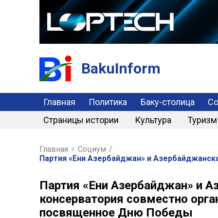
BakuInform
Главная
Политика
Баку-столица
С
Страницы истории
Культура
Туризм
Главная
Социум
/
Партия «Ени Азербайджан» и Азербайджанск
Партия «Ени Азербайджан» и А
консерватория совместно орга
посвященное Дню Победы