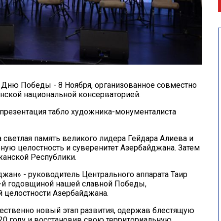
 Дню Победы - 8 Ноября, организованное совместно
анской национальной консерваторией.
презентация табло художника-монументалиста
 светлая память великого лидера Гейдара Алиева и
ную целостность и суверенитет Азербайджана. Затем
жанской Республики.
джан» - руководитель Центрального аппарата Таир
5-й годовщиной нашей славной Победы,
 целостности Азербайджана.
чественно новый этап развития, одержав блестящую
20 году и восстановив свою территориальную