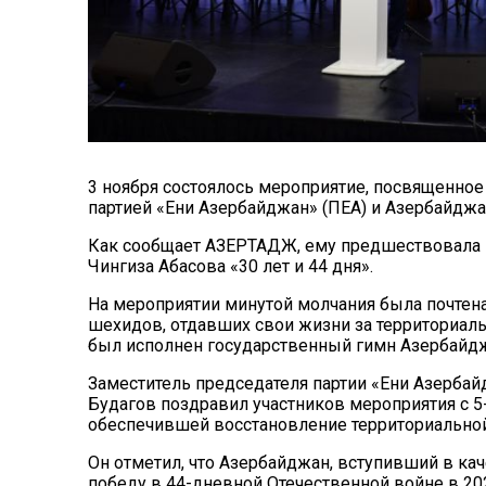
3 ноября состоялось мероприятие, посвященное
партией «Ени Азербайджан» (ПЕА) и Азербайдж
Как сообщает АЗЕРТАДЖ, ему предшествовала 
Чингиза Абасова «30 лет и 44 дня».
На мероприятии минутой молчания была почтена
шехидов, отдавших свои жизни за территориаль
был исполнен государственный гимн Азербайд
Заместитель председателя партии «Ени Азербай
Будагов поздравил участников мероприятия с 
обеспечившей восстановление территориальной
Он отметил, что Азербайджан, вступивший в ка
победу в 44-дневной Отечественной войне в 20