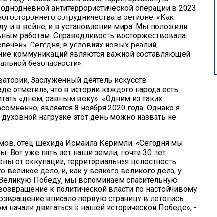
е однодневной антитеррористической операции в 2023
ногостороннего сотрудничества в регионе: «Как
ду и в войне, и в установлении мира. Мы положили
льным работам. Справедливость восторжествовала,
печен». Сегодня, в условиях новых реалий,
ение коммуникаций являются важной составляющей
нальной безопасности».
атории, Заслуженный деятель искусств
е отметила, что в истории каждого народа есть
тать «днем, равным веку»: «Одним из таких
омненно, является 8 ноября 2020 года. Однако я
и духовной нагрузке этот день можно назвать не
мов, отец шехида Исмаила Керимли. «Сегодня мы
 Вот уже пять лет наши земли, почти 30 лет
ны от оккупации, территориальная целостность
великое дело, и, как у всякого великого дела, у
 Великую Победу, мы вспоминаем спасительную
возвращение к политической власти по настойчивому
возвращение вписало первую страницу в летопись
м начали двигаться к нашей исторической Победе», -