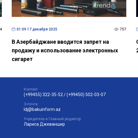
Контакт:
(+99455) 322-35-52
/
(+99450) 502-03-07
Э-почта:
ldj@bakuinform.az
Учредитель и Главный редактор:
Лариса Джеваншир