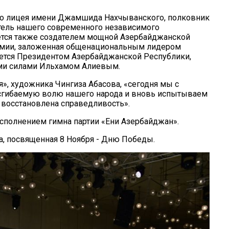
го лицея имени Джамшида Нахчыванского, полковник
атель нашего современного независимого
яется также создателем мощной Азербайджанской
армии, заложенная общенациональным лидером
ется Президентом Азербайджанской Республики,
и силами Ильхамом Алиевым.
я», художника Чингиза Абасова, «сегодня мы с
есгибаемую волю нашего народа и вновь испытываем
а восстановлена справедливость».
сполнением гимна партии «Ени Азербайджан».
а, посвященная 8 Ноября - Дню Победы.