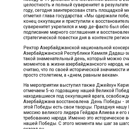
целостность и полный суверенитет в результат
году, сегодня заинтересован стать площадкой м
отметил глава государства: «Мы одержали побе
конец оккупации и приступили к восстановите
суверенитет укрепился и мир де-факто был обес
подписание мирного соглашения и восстановл
стратегической повестки дня в контексте регио
Ректор Азербайджанской национальной консерв
Азербайджанской Республики Камиля Дадаш-зад
такой знаменательный день, который можно счи
моментов в жизни азербайджанского народа, нес
считаю, что по своей исторической значимости 
просто столетием, а «днем, равным векам».
На мероприятии выступил также Джейхун Кери
отмечаем 5-ю годовщину нашей Великой Победы.
находившиеся под оккупацией врага, освобожде
Азербайджана восстановлена. День Победы - это 
этой Победы есть свои творцы. Празднуя нашу
миссию великого лидера Гейдара Алиева и его 
требованию народа. Именно это историческое 
нашей Победы. С этого момента мы шаг за шаго
сказал он.