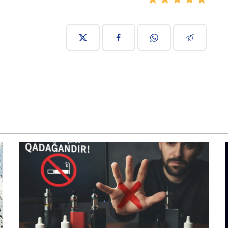
4
01:09 17 декабря 2025
757
В Азербайджане вводится запрет на
продажу и использование электронных
сигарет