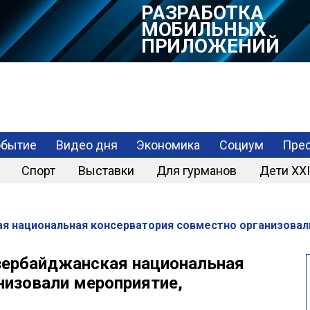
РАЗРАБОТКА
МОБИЛЬНЫХ
ПРИЛОЖЕНИЙ
обытие
Видео дня
Экономика
Социум
Прес
Спорт
Выставки
Для гурманов
Дети XXI
ая национальная консерватория совместно организова
зербайджанская национальная
низовали мероприятие,