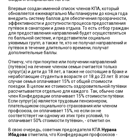
Впервые создан именной список членов КПА, который
обновляется ежеквартально Мы планируем до конца года
внедрить систему баллов для обеспечения прозрачности,
эффективности и доступности процесса предоставления
путёвок в санатории и дома отдыха. То есть отбор граждан
для предоставления направлений будет осуществляться
по балльной системе, и представители социально
уязвимых групп, а также те, кто не получал направлений и
путёвок в течение длительного времени, получат
дополнительные баллы.
Отмечу, что при покупке или получении направлений
(путёвок) на лечение членом семьи считается только
супруг(а) и дети до 18 лет, а также не состоящие в браке и
неработающие студенты в возрасте от 18 до 23 лет. В этом
случае семья оплачивает 15% от общей стоимости
поездки. В целом же стоимость оздоровительной путёвки
рассчитывается отдельно для каждого. Так, обычно сам
член Конфедерации оплачивает 15% стоимости путёвки.
Если супруг(а) является трудовым пенсионером,
плательщиком социального страхования или членом
профсоюза, он оплачивает 15%, но если он не
соответствует ни одному из этих трёх условий, то
оплачивает 50% стоимости путёвки», - отметил он.
В свою очередь, советник председателя КПА
Нурана
Ибадова
отметила, что Конфедерация профсоюзов -