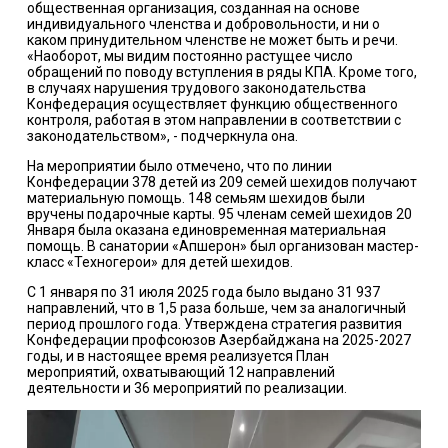
общественная организация, созданная на основе
индивидуального членства и добровольности, и ни о
каком принудительном членстве не может быть и речи.
«Наоборот, мы видим постоянно растущее число
обращений по поводу вступления в ряды КПА. Кроме того,
в случаях нарушения трудового законодательства
Конфедерация осуществляет функцию общественного
контроля, работая в этом направлении в соответствии с
законодательством», - подчеркнула она.
На мероприятии было отмечено, что по линии
Конфедерации 378 детей из 209 семей шехидов получают
материальную помощь. 148 семьям шехидов были
вручены подарочные карты. 95 членам семей шехидов 20
Января была оказана единовременная материальная
помощь. В санатории «Апшерон» был организован мастер-
класс «Техногерои» для детей шехидов.
С 1 января по 31 июля 2025 года было выдано 31 937
направлений, что в 1,5 раза больше, чем за аналогичный
период прошлого года. Утверждена стратегия развития
Конфедерации профсоюзов Азербайджана на 2025-2027
годы, и в настоящее время реализуется План
мероприятий, охватывающий 12 направлений
деятельности и 36 мероприятий по реализации.