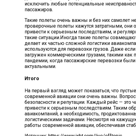
исключить любые потенциальные неисправности 
пассажиров.
Такие полеты очень важны и без них самолет н
проверочные полеты кажутся затратными, они 
привести к серьезным последствиям, и регуляр
такие ситуации.Иногда такие полеты совмещаютс
делает их частью сложной логистики авиакомпа
используются для перевозки грузов. Даже если
загружен коммерческими грузами, такими как п
пандемии, когда пассажирские перевозки были 
актуальными.
Итого
На первый взгляд может показаться, что пусты
современной авиации они очень важны. Вопрос н
безопасности и репутации. Каждый рейс — это ч
привести к серьезным последствиям. Таким обр
авиакомпаний, а необходимость, продиктованна
логистическими задачами. Несмотря на кажущую
работы современной авиации, обеспечивая стаб
Источник: https://www.ixbt.com/live/offtopic