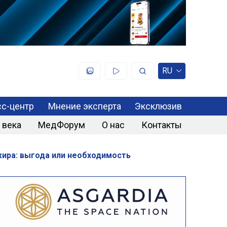
RU
с-центр
Мнение эксперта
Эксклюзив
 века
МедФорум
О нас
Контакты
жира: выгода или необходимость