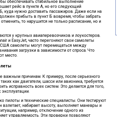
тобы обеспечивать стабильное выполнение
ршает рейс в пункте А, но его следующий
Б, куда нужно доставить пассажиров. Даже если на
 должен прибыть в пункт Б вовремя, чтобы забрать
 отменить, то нарушится не только расписание, но и
аются у крупных авиаперевозчиков и лоукостеров.
nair
и EasyJet, часто перегоняют свои самолеты
В США самолеты могут перемещаться между
ивания загрузки в зависимости от спроса. Что
ют место.
олеты
е важным причинам. К примеру, после серьезного
таких как двигатели, шасси или
авионика,
требуется
ть исправность всех систем. Это делается для того,
к эксплуатации.
ько пилоты и технические специалисты. Они тестируют
н взлетает, набирает высоту, выполняет маневры и
итуации, например, отключение одного из
аняет управляемость. Эти проверки позволяют