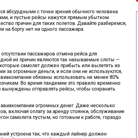
ься абсурдными с точки зрения обычного человека.
ами, и пустые рейсы кажутся прямым убытком.
ество причин для таких полетов. Давайте разберемся,
и на борту нет ни одного пассажира.
 отсутствии пассажиров отмена
рейса
для
Одной из причин являются так называемые слоты —
которые самолет должен прибыть или вылететь из
и за огромные деньги, и если они не используются,
 авиакомпании обязаны использовать не менее
80%
возчикам. Во время пандемии это правило временно
 вынуждены отправлять рейсы, чтобы сохранить
ит авиакомпании огромных денег. Даже несколько
ров, включая оплату за аренду стоянки, обслуживание
гон самолета пустым, но готовым к работе, гораздо
аний устроена так, что каждый лайнер должен