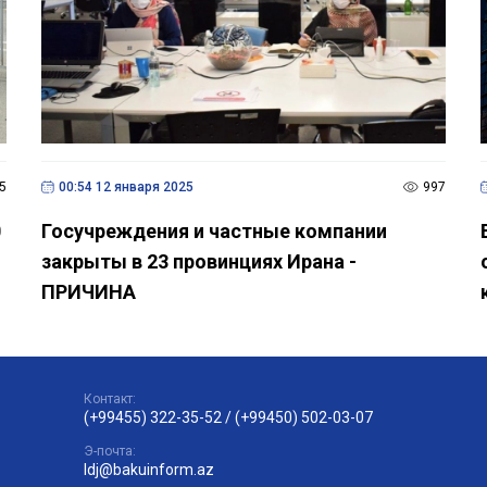
5
00:54 12 января 2025
997
0
Госучреждения и частные компании
закрыты в 23 провинциях Ирана -
ПРИЧИНА
Контакт:
(+99455) 322-35-52
/
(+99450) 502-03-07
Э-почта:
ldj@bakuinform.az