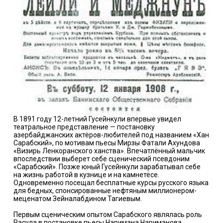
В 1891 году 12-летний Гусейнкули впервые увидел
театральное представление — постановку
азербайджанских актёров-любителей под названием «Хан
Сарабский», по мотивам пьесы Мирзы Фатали Ахундова
«Визирь Ленкоранского ханства». Впечатлённый мальчик
впоследствии выберет себе сценический псевдоним
«Сарабский». Позже юный Гусейнкули зарабатывал себе
на жизнь работой в кузнице и на камнетёсе.
Одновременно посещал бесплатные курсы русского языка
для бедных, спонсированные нефтяным миллионером-
меценатом Зейналабдином Тагиевым.
Первым сценическим опытом Сарабского являлась роль
Расула в постановке пьесы Наримана Нариманова