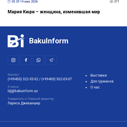
03:29 14 мая 2026
271
Мария Кюри – женщина, изменившая мир
BakuInform
Контакт:
Выставки
(+99455) 322-35-52
/
(+99450) 502-03-07
Для гурманов
Э-почта:
О нас
ldj@bakuinform.az
Учредитель и Главный редактор:
Лариса Джеваншир