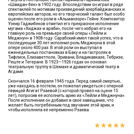
«Шамдан-бек» в 1902 году. Впоследствии он играл в ряде
спектаклей по мотивам произведений азербайджанских и
европейских авторов, но его творческий талант был особо
оценён после его роли в «Альманзоре» Гейне. Композитор
Узеир Гаджибеков отметил его прекрасное исполнение
мугама «Хиджаз-и араби», после чего избрал его на
главную роль на премьере своей оперы «Лейли и
Меджнун» в 1908 году. Сарабский имел такой успех, что в
последующие 30 лет исполнил роль Меджнуна в этой
опере около 400 раз. В этой роли он выступал в
еженедельных постановках в Баку и на гастролях в
Тифлисе, Елизаветполе, Эривани, Владикавказе, Тебризе,
Реште и Тегеране. В 1923—1926 годах он основал
театральную труппу в Шемахе и драматический театр в
Агдаме.
Скончался 16 февраля 1945 года. Перед самой смертью,
уже находясь в постели, он пожелал увидеться с оперной
певицей Агигат Рзаевой (с которой провёл на сцене 15
лет), попросив её исполнить арию из «Лейли и Меджнуна».
После исполнения он добавил в своё завещание, что
желает быть погребённым под звучание этой арии, и
чтобы исполняла её непременно Рзаева.