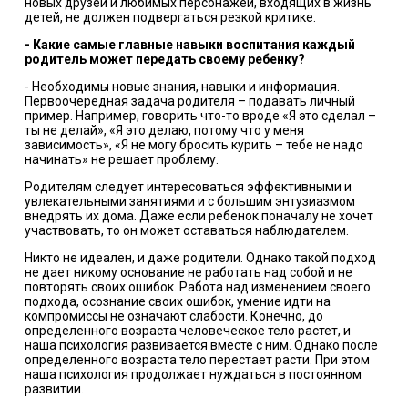
новых друзей и любимых персонажей, входящих в жизнь
детей, не должен подвергаться резкой критике.
- Какие самые главные навыки воспитания каждый
родитель может передать своему ребенку?
- Необходимы новые знания, навыки и информация.
Первоочередная задача родителя – подавать личный
пример. Например, говорить что-то вроде «Я это сделал –
ты не делай», «Я это делаю, потому что у меня
зависимость», «Я не могу бросить курить – тебе не надо
начинать» не решает проблему.
Родителям следует интересоваться эффективными и
увлекательными занятиями и с большим энтузиазмом
внедрять их дома. Даже если ребенок поначалу не хочет
участвовать, то он может оставаться наблюдателем.
Никто не идеален, и даже родители. Однако такой подход
не дает никому основание не работать над собой и не
повторять своих ошибок. Работа над изменением своего
подхода, осознание своих ошибок, умение идти на
компромиссы не означают слабости. Конечно, до
определенного возраста человеческое тело растет, и
наша психология развивается вместе с ним. Однако после
определенного возраста тело перестает расти. При этом
наша психология продолжает нуждаться в постоянном
развитии.