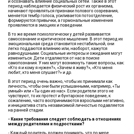
и осознавать влияние социальных сетей. Также в этот
период наблюдается физический рост их организма,
начинают проявляться признаки полового созревания,
меняется тембр голоса, усиливается потоотделение,
формируются привычки, а гормональные изменения
проявляются в эмоциях и поведении.
В то же время психологически у детей развивается
самосознание и критическое мышление. В этот период их
эмоциональная среда становится нестабильной, они
легко поддаются влиянию или, наоборот, кажутся
равнодушными. Социальные интересы и ожидания могут
измениться. Дети отдаляются от нас в поиске
самопознания. У них могут возникнуть такие вопросы, как:
«Кто я и кому я нужен?», «Зачем я живу?», «Кто меня
любит, кто меня слушает?» и др.
В этот период очень важно, чтобы их принимали как
личность, чтобы они были услышанными, например, «Ты
умный» или «Ты один из нас». Если родители этого не
чувствуют, то их протест и бунтарское поведение, к
сожалению, часто воспринимаются взрослыми негативно,
и инициатива стать независимой личностью подавляется
на ранней стадии.
- Какие требования следует соблюдать в отношениях
между родителями и подростками?
- Каждый родитель должен понимать, что по мере