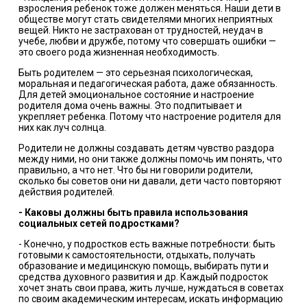
взросления ребенок тоже должен меняться. Наши дети в
обществе могут стать свидетелями многих неприятных
вещей. Никто не застрахован от трудностей, неудач в
учебе, любви и дружбе, потому что совершать ошибки —
это своего рода жизненная необходимость.
Быть родителем — это серьезная психологическая,
моральная и педагогическая работа, даже обязанность.
Для детей эмоциональное состояние и настроение
родителя дома очень важны. Это подпитывает и
укрепляет ребенка. Потому что настроение родителя для
них как луч солнца.
Родители не должны создавать детям чувство раздора
между ними, но они также должны помочь им понять, что
правильно, а что нет. Что бы ни говорили родители,
сколько бы советов они ни давали, дети часто повторяют
действия родителей.
- Каковы должны быть правила использования
социальных сетей подростками?
- Конечно, у подростков есть важные потребности: быть
готовыми к самостоятельности, отдыхать, получать
образование и медицинскую помощь, выбирать пути и
средства духовного развития и др. Каждый подросток
хочет знать свои права, жить лучше, нуждаться в советах
по своим академическим интересам, искать информацию