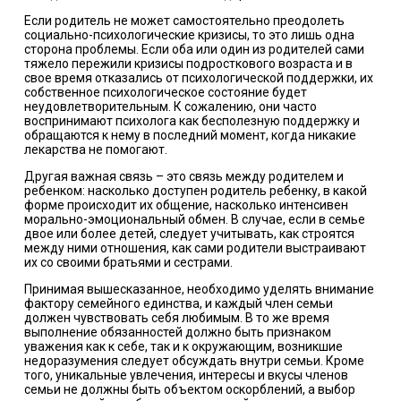
Если родитель не может самостоятельно преодолеть
социально-психологические кризисы, то это лишь одна
сторона проблемы. Если оба или один из родителей сами
тяжело пережили кризисы подросткового возраста и в
свое время отказались от психологической поддержки, их
собственное психологическое состояние будет
неудовлетворительным. К сожалению, они часто
воспринимают психолога как бесполезную поддержку и
обращаются к нему в последний момент, когда никакие
лекарства не помогают.
Другая важная связь – это связь между родителем и
ребенком: насколько доступен родитель ребенку, в какой
форме происходит их общение, насколько интенсивен
морально-эмоциональный обмен. В случае, если в семье
двое или более детей, следует учитывать, как строятся
между ними отношения, как сами родители выстраивают
их со своими братьями и сестрами.
Принимая вышесказанное, необходимо уделять внимание
фактору семейного единства, и каждый член семьи
должен чувствовать себя любимым. В то же время
выполнение обязанностей должно быть признаком
уважения как к себе, так и к окружающим, возникшие
недоразумения следует обсуждать внутри семьи. Кроме
того, уникальные увлечения, интересы и вкусы членов
семьи не должны быть объектом оскорблений, а выбор