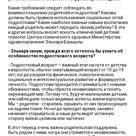
Какие требования следует соблюдать во
взаимоотношениях родителей и подростков? Каковы
должны быть правила использования социальных сетей
подростками? Какие наиболее важные навыки воспитания
каждый родитель может передать своему ребенку? В эти
и другие вопросы вносит ясность клинический детский
психолог Центра психического здоровья Министерства
здравоохранения Эльнара Бахышлы.
- Эльнара ханум, прежде всего хотелось бы узнать об
особенностях подросткового возраста?
- Подростковый возраст — важный этап на пути от детства
к взрослости, обычно охватывающий возраст от 10 до 19
лет, когда ускоряется физическое, психологическое,
социальное и интеллектуальное развитие и формируется
личность. Подросткам приходится сталкиваться с новыми
обязанностями, чтобы обрести независимость и понять
окружающий мир. Потому что, будучи маленькими детьми,
они наблюдали только видимые аспекты жизни взрослых.
Мы – родители - старались скрывать от них происходящее
на заднем плане. Но когда приходит время, занавес
начинает открываться, и наши дети видят истинную
сторону жизни целиком или частично.
В этот период очень важна родительская поддержка,
быть рядом с ними, когда они стремятся к независимости,