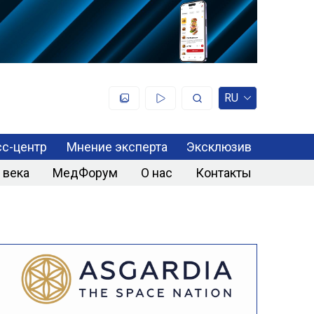
RU
с-центр
Мнение эксперта
Эксклюзив
 века
МедФорум
О нас
Контакты