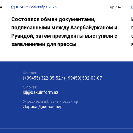
4
01:41 21 сентября 2025
547
Состоялся обмен документами,
подписанными между Азербайджаном и
Руандой, затем президенты выступили с
заявлениями для прессы
Контакт:
(+99455) 322-35-52
/
(+99450) 502-03-07
Э-почта:
ldj@bakuinform.az
Учредитель и Главный редактор:
Лариса Джеваншир