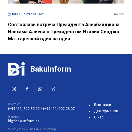
00:31 1 октября 2025
556
Состоялась встреча Президента Азербайджана
Ильхама Алиева с Президентом Италии Серджо
Маттареллой один на один
BakuInform
Контакт:
Выставки
(+99455) 322-35-52
/
(+99450) 502-03-07
Для гурманов
Э-почта:
О нас
ldj@bakuinform.az
Учредитель и Главный редактор: