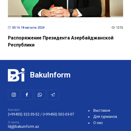
00:16 18 августа 2024
1215
Распоряжение Президента Азербайджанской
Республики
BakuInform
Контакт:
Выставки
(+99455) 322-35-52
/
(+99450) 502-03-07
Для гурманов
Э-почта:
О нас
ldj@bakuinform.az