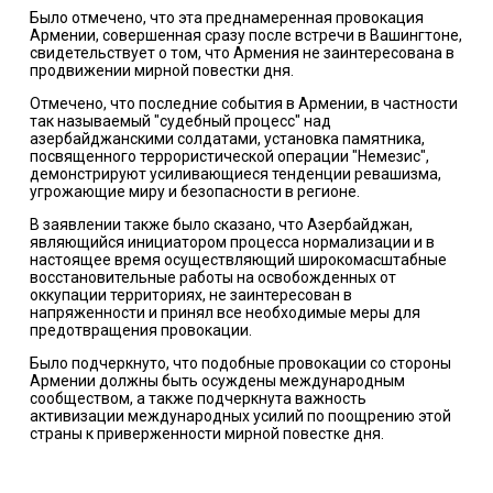
Было отмечено, что эта преднамеренная провокация
Армении, совершенная сразу после встречи в Вашингтоне,
свидетельствует о том, что Армения не заинтересована в
продвижении мирной повестки дня.
Отмечено, что последние события в Армении, в частности
так называемый "судебный процесс" над
азербайджанскими солдатами, установка памятника,
посвященного террористической операции "Немезис",
демонстрируют усиливающиеся тенденции ревашизма,
угрожающие миру и безопасности в регионе.
В заявлении также было сказано, что Азербайджан,
являющийся инициатором процесса нормализации и в
настоящее время осуществляющий широкомасштабные
восстановительные работы на освобожденных от
оккупации территориях, не заинтересован в
напряженности и принял все необходимые меры для
предотвращения провокации.
Было подчеркнуто, что подобные провокации со стороны
Армении должны быть осуждены международным
сообществом, а также подчеркнута важность
активизации международных усилий по поощрению этой
страны к приверженности мирной повестке дня.