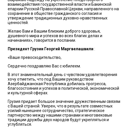
взаимодействия государственной власти и Бакинской
епархии Русской Православной Церкви, направленного на
сохранение в обществе гражданского согласия и
утверждение традиционных духовно-нравственных
ценностей.
Желаю Вам и Вашим близким доброго здоровья,
душевного мира и успехов во всех благих делах и
начинаниях», говорится в послании.
Президент Грузии Георгий Маргвелашвили
:
«Ваше превосходительство,
Сердечно поздравляю Вас с юбилеем.
В этот знаменательный день с чувством удовлетворения
хочу отметить, что под Вашим руководством
Азербайджанская Республика добилась прогресса,
благосостояния и успехов в политической, экономической
и культурной сферах.
Грузия придает большое значение дружественным связям
с Вашей страной. Уверен, что в результате совместных
усилий нынешнее сотрудничество, стратегическое
партнерство между нашими странами и многовековые
традиции дружбы двух народов будут укрепляться и
углубляться.