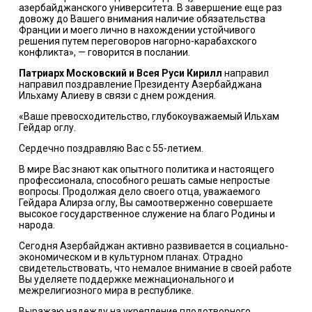
азербайджанского университета. В завершение еще раз
довожу до Вашего внимания наличие обязательства
Франции и моего лично в нахождении устойчивого
решения путем переговоров нагорно-карабахского
конфликта», — говорится в послании.
Патриарх Московский и Всея Руси Кирилл
направил
направил поздравление Президенту Азербайджана
Ильхаму Алиеву в связи с днем рождения.
«Ваше превосходительство, глубокоуважаемый Ильхам
Гейдар оглу.
Сердечно поздравляю Вас с 55-летием.
В мире Вас знают как опытного политика и настоящего
профессионала, способного решать самые непростые
вопросы. Продолжая дело своего отца, уважаемого
Гейдара Алирза оглу, Вы самоотверженно совершаете
высокое государственное служение на благо Родины и
народа.
Сегодня Азербайджан активно развивается в социально-
экономическом и в культурном планах. Отрадно
свидетельствовать, что немалое внимание в своей работе
Вы уделяете поддержке межнационального и
межрелигиозного мира в республике.
Выражаю надежду на укрепление плодотворного