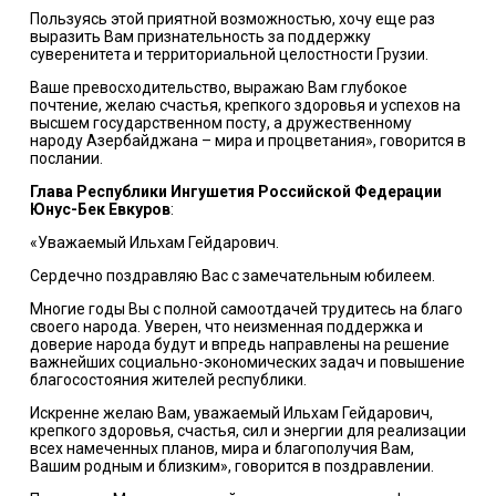
Пользуясь этой приятной возможностью, хочу еще раз
выразить Вам признательность за поддержку
суверенитета и территориальной целостности Грузии.
Ваше превосходительство, выражаю Вам глубокое
почтение, желаю счастья, крепкого здоровья и успехов на
высшем государственном посту, а дружественному
народу Азербайджана – мира и процветания», говорится в
послании.
Глава Республики Ингушетия Российской Федерации
Юнус-Бек Евкуров
:
«Уважаемый Ильхам Гейдарович.
Сердечно поздравляю Вас с замечательным юбилеем.
Многие годы Вы с полной самоотдачей трудитесь на благо
своего народа. Уверен, что неизменная поддержка и
доверие народа будут и впредь направлены на решение
важнейших социально-экономических задач и повышение
благосостояния жителей республики.
Искренне желаю Вам, уважаемый Ильхам Гейдарович,
крепкого здоровья, счастья, сил и энергии для реализации
всех намеченных планов, мира и благополучия Вам,
Вашим родным и близким», говорится в поздравлении.