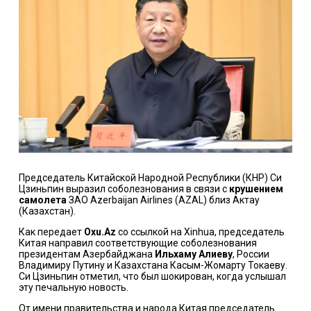
Председатель Китайской Народной Республики (КНР) Си
Цзиньпин выразил соболезнования в связи с
крушением
самолета
ЗАО Azerbaijan Airlines (AZAL) близ Актау
(Казахстан).
Как передает
Oxu.Az
со ссылкой на Xinhua, председатель
Китая направил соответствующие соболезнования
президентам Азербайджана
Ильхаму Алиеву
, России
Владимиру Путину и Казахстана Касым-Жомарту Токаеву.
Си Цзиньпин отметил, что был шокирован, когда услышал
эту печальную новость.
От имени правительства и народа Китая председатель