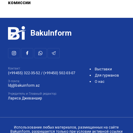
комиссии
BakuInform
Контакт:
Выставки
(+99455) 322-35-52
/
(+99450) 502-03-07
Для гурманов
Э-почта:
О нас
ldj@bakuinform.az
Учредитель и Главный редактор:
Лариса Джеваншир
Использование любых материалов, размещенных на сайте
Bakuinform, разрешается только при условии активной ссылки