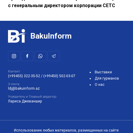
с генеральным директором корпорации CETC
BakuInform
Контакт:
Выставки
(+99455) 322-35-52
/
(+99450) 502-03-07
Для гурманов
Э-почта:
О нас
ldj@bakuinform.az
Учредитель и Главный редактор:
Лариса Джеваншир
Использование любых материалов, размещенных на сайте