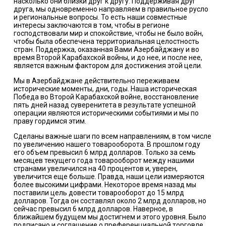
насколько они близки друг к другу. Поддерживая друг
друга, мы одновременно направляем в правильное русло
и региональные вопросы. То есть наши совместные
интересы заключаются в том, чтобы в регионе
господствовали мир и спокойствие, чтобы не было войн,
чтобы была обеспечена территориальная целостность
стран. Поддержка, оказанная Вами Азербайджану и во
время Второй Карабахской войны, и до нее, и после нее,
является важным фактором для достижения этой цели.
Мы в Азербайджане действительно переживаем
исторические моменты, дни, годы. Наша историческая
Победа во Второй Карабахской войне, восстановление
пять дней назад суверенитета в результате успешной
операции являются историческими событиями и мы по
праву гордимся этим.
Сделаны важные шаги по всем направлениям, в том числе
по увеличению нашего товарооборота. В прошлом году
его объем превысил 6 млрд долларов. Только за семь
месяцев текущего года товарооборот между нашими
странами увеличился на 40 процентов и, уверен,
увеличится еще больше. Правда, наши цели измеряются
более высокими цифрами. Некоторое время назад мы
поставили цель довести товарооборот до 15 млрд
долларов. Тогда он составлял около 2 млрд долларов, но
сейчас превысил 6 млрд долларов. Наверное, в
ближайшем будущем мы достигнем и этого уровня. Было
подписано и соглашение о преференциальной торговле,