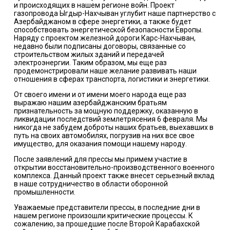
и происходящих в нашем регионе войн. Проект
газопровода Ыгдыр-Нахчыван углубит наше партнерство с
Азербайджаном в сфере энергетики, а также будет
способствовать энергетической безопасности Европы.
Наряду с проектом железной дороги Карс-Нахчыван,
недавно были подписаны договоры, связанные со
строительством жилых зданий и передачей
электроэнергии. Таким образом, мы еще раз
продемонстрировали наше желание развивать наши
отношения в сферах транспорта, логистики и энергетики.
От своего имени и от имени моего народа еще раз
выражаю нашим азербайджанским братьям
признательность за мощную поддержку, оказанную в
ликвидации последствий землетрясения 6 февраля. Мы
никогда не забудем доброты наших братьев, выехавших в
путь на своих автомобилях, погрузив на них все свое
имущество, для оказания помощи нашему народу.
После заявлений для прессы мы примем участие в
открытии восстановительно-производственного военного
комплекса. Данный проект также внесет серьезный вклад
в наше сотрудничество в области оборонной
промышленности.
Уважаемые представители прессы, в последние дни в
нашем регионе произошли критические процессы. К
сожалению, за прошедшие после Второй Карабахской