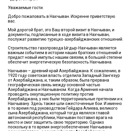
Уважаемые гости.
Добро пожаловать в Нахчыван. Искренне приветствую
вас.
Мой дорогой брат, это Ваш второй визит в Нахчыван, и
документы, подписанные в ходе визита в Нахчыван,
послужат развитию турецко-азербайджанских отношений.
Строительство газопровода Ыгдыр-Нахчыван является
важным событием в истории наших братских отношений и
придаст новый импульс нашим связям, в большей степени
обеспечит энергетическую безопасность Нахчывана.
Нахчыван – древний край Азербайджана. К сожалению, в
1920 году советская власть отделила Западный Зангезур
от Азербайджана, и, таким образом, была прервана
географическая связь между основной частью
Азербайджана и Нахчываном. Когда Армения начала
проводить оккупационную политику против
Азербайджана, у них были территориальные претензии и к
Нахчывану. Здесь также шли ожесточенные бои. И именно
в то время под руководством Гейдара Алиева, великого
сына Азербайджана, который тогда являлся главой
автономной республики, Нахчыван поставил врага на
место и смог защитить свою территорию. Однако
поскольку в то время энергообеспечение Нахчывана