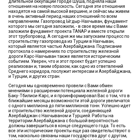
длительной оккупации городе Шуша, подняла наши
отношения на новую плоскость. Сегодня эти отношения
находятся на самой высокой вершине, и сейчас мы живем
в очень активный период наших отношений по всем
направлениям. Газопровод Ыгдыр-Нахчыван, фундамент
которого мы сегодня заложили, - в свое время мы с Вами
заложили фундамент проекта TANAP и вместе открыли
этот трубопровод. А сегодня же мы запускаем процесс по
строительству газопровода из Турции в Нахчыван,
который является частью Азербайджана. Подписание
протокола о намерениях по строительству железной
дороги Карс-Нахчыван также является историческим
событием. Уверен, что и этот проект будет успешно
реализован и, таким образом, как одно из ответвлений
Среднего коридора, послужит интересам и Азербайджана,
и Турции, и других стран.
Сегодня мы одновременно провели с Вами обмен
мнениями о расширении потенциала железной дороги
Баку-Тбилиси-Карс, и я проинформировал Вас о том, что в
ближайшие месяцы возможности этой дороги увеличатся
с одного миллиона до пяти миллионов тонн. Успешно идет
и строительство железной дороги, соединяющей
Азербайджан с Нахчываном и Турцией. Работы на
территории Азербайджана с большой вероятностью
должны завершиться в конце следующего года. То есть
все эти исторические проекты еще раз свидетельствуют о
том, насколько связаны наши государства друг с другом,