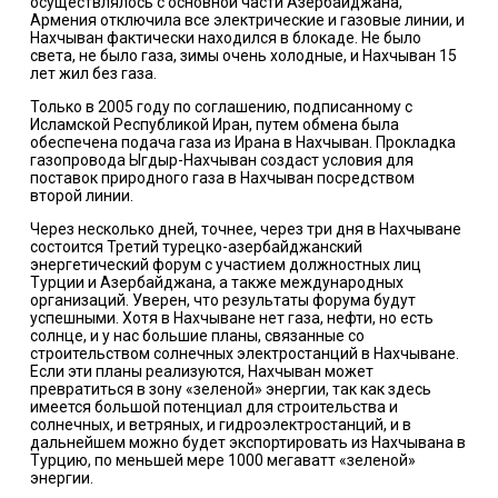
осуществлялось с основной части Азербайджана,
Армения отключила все электрические и газовые линии, и
Нахчыван фактически находился в блокаде. Не было
света, не было газа, зимы очень холодные, и Нахчыван 15
лет жил без газа.
Только в 2005 году по соглашению, подписанному с
Исламской Республикой Иран, путем обмена была
обеспечена подача газа из Ирана в Нахчыван. Прокладка
газопровода Ыгдыр-Нахчыван создаст условия для
поставок природного газа в Нахчыван посредством
второй линии.
Через несколько дней, точнее, через три дня в Нахчыване
состоится Третий турецко-азербайджанский
энергетический форум с участием должностных лиц
Турции и Азербайджана, а также международных
организаций. Уверен, что результаты форума будут
успешными. Хотя в Нахчыване нет газа, нефти, но есть
солнце, и у нас большие планы, связанные со
строительством солнечных электростанций в Нахчыване.
Если эти планы реализуются, Нахчыван может
превратиться в зону «зеленой» энергии, так как здесь
имеется большой потенциал для строительства и
солнечных, и ветряных, и гидроэлектростанций, и в
дальнейшем можно будет экспортировать из Нахчывана в
Турцию, по меньшей мере 1000 мегаватт «зеленой»
энергии.