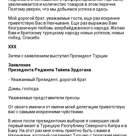
увеличивается и количество товаров в этом перечне.
Поэтому уверен, что мы добьемся успеха и здесь.
Мой дорогой брат, уважаемые гости, еще раз искренне
приветствую Вас в Нахчыване. Еще раз выражаю Вам
безграничную любовь азербайджанского народа. Желаю
Вам и братскому турецкому народу новых успехов, новых
побед. Спасибо.
ХХХ
Затем с заявлением выступил Президент Турции.
Заявление
Президента Реджепа Тайипа Эрдогана
- Уважаемый Президент, дорогой брат.
Дамы, господа.
Уважаемые представители прессы.
От своего имени и от имени моей делегации приветствую
вас с самыми искренними чувствами.
В июне после президентских выборов я совершил свой
первый визит в Турецкую Республику Северного Кипра и в
Баку. На этот раз мне очень приятно быть с вами в
Нахчыване, который соединяет Турцию с тюркским миром.