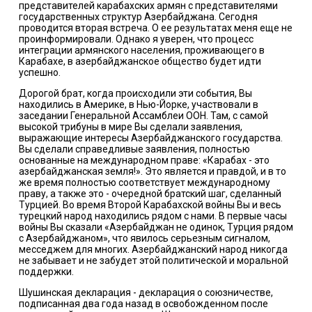
представителей карабахских армян с представителями
государственных структур Азербайджана. Сегодня
проводится вторая встреча. О ее результатах меня еще не
проинформировали. Однако я уверен, что процесс
интеграции армянского населения, проживающего в
Карабахе, в азербайджанское общество будет идти
успешно.
Дорогой брат, когда происходили эти события, Вы
находились в Америке, в Нью-Йорке, участвовали в
заседании Генеральной Ассамблеи ООН. Там, с самой
высокой трибуны в мире Вы сделали заявления,
выражающие интересы Азербайджанского государства.
Вы сделали справедливые заявления, полностью
основанные на международном праве: «Карабах - это
азербайджанская земля!». Это является и правдой, и в то
же время полностью соответствует международному
праву, а также это - очередной братский шаг, сделанный
Турцией. Во время Второй Карабахской войны Вы и весь
турецкий народ находились рядом с нами. В первые часы
войны Вы сказали «Азербайджан не одинок, Турция рядом
с Азербайджаном», что явилось серьезным сигналом,
месседжем для многих. Азербайджанский народ никогда
не забывает и не забудет этой политической и моральной
поддержки.
Шушинская декларация - декларация о союзничестве,
подписанная два года назад в освобожденном после