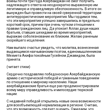
войны почти три года Азербайджан не смог получить
надлежащего ответа на неоднократно выраженную им
легитимную и справедливую обеспокоенность. В итоге он
вынужден был провести на своей суверенной территории
антитеррористические мероприятия. Мы гордимся тем,
что эти мероприятия успешно завершились в предельно
короткий срок, причем при очень чутком отношении к
правам гражданских лиц. Да упокоит Аллах души наших
братьев, ставших шехидами во время мероприятий,
выражаю соболезнование их близким. Желаю раненым
скорейшего исцеления.
Нам выпало счастье увидеть, что молитва, вознесенная
выдающимся нахчыванским поэтом, единомышленником
Мехмета Акифа покойным Гусейном Джавидом, была
принята:
(читает стихи)
Сердечно поздравляю победоносную Азербайджанскую
армию с исторической победой и гуманным поведением
по отношению к мирному населению. Наши
азербайджанские братья еще раз продемонстрировали
всему миру справедливость и милосердие тюркской
нации.
С недавней победой открылись новые окна возможности
для всеобъемлющей нормализации в регионе. Считаю,
что эту возможность следует оценить. Ожидаем, что