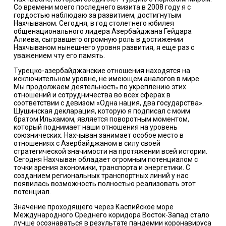
Со времени моего последнего визита в 2008 году я с
гордостью наблюдаю за развитием, достигнутым
Нахчываном. Сегодня, в год столетнего юбилея
общенационального лидера Азербайджана Гейдара
Алиева, сыгравшего огромную роль в достижении
Нахчываном нынешнего уровня развития, я еще раз с
уважением чту его память.
Турецко-азербайджанские отношения находятся на
исключительном уровне, не имеющем аналогов в мире.
Мы продолжаем деятельность по укреплению этих
отношений и сотрудничества во всех сферах в
соответствии с девизом «Одна нация, два государства».
Шушинская декларация, которую я подписал с моим
братом Ильхамом, является поворотным моментом,
который поднимает наши отношения на уровень
союзнических. Нахчыван занимает особое место в
отношениях с Азербайджаном в силу своей
стратегической значимости на протяжении всей истории.
Сегодня Нахчыван обладает огромным потенциалом с
точки зрения экономики, транспорта и энергетики. С
созданием региональных транспортных линий у нас
появилась возможность полностью реализовать этот
потенциал.
Значение проходящего через Каспийское море
Международного Среднего коридора Восток-Запад стало
лучше осознаваться в результате пандемии коронавируса