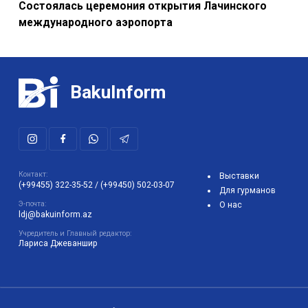
Состоялась церемония открытия Лачинского
международного аэропорта
BakuInform
Контакт:
Выставки
(+99455) 322-35-52
/
(+99450) 502-03-07
Для гурманов
Э-почта:
О нас
ldj@bakuinform.az
Учредитель и Главный редактор:
Лариса Джеваншир