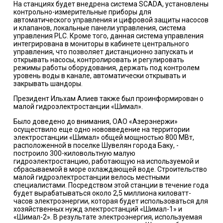
На станциях будет внедрена система SCADA, установлены
контрольно-измерительные приборы для
автоматического управления и цифровой защиты насосов
и клапанов, локальные панели управления, система
управления PLC. Кроме того, данная система управления
интегрирована в мониторы в кабинете центрального
управления, что позволяет дистанционно запускать и
открывать насосы, контролировать и регулировать
режимы работы оборудования, держать под контролем
уровень воды в канале, автоматически открывать и
закрывать шандоры.
Президент Ильхам Алиев также был проинформирован о
малой гидроэлектростанции «Шимал».
Было доведено до внимания, ОАО «Азерэнержи»
осуществило еще одно нововведение на территории
электростанции «Шимал» общей мощностью 800 МВт,
расположенной в поселке Шувелян города Баку, -
построило 300-киловольтную малую
гидроэлектростанцию, работающую на используемой и
сбрасываемой в море охлаждающей воде. Строительство
малой гидроэлектростанции велось местными
специалистами. Посредством этой станции в течение года
будет вырабатываться около 2,5 миллиона киловатт-
часов электроэнергии, которая будет использоваться для
хозяйственных нужд электростанций «Шимал-1» и
«Шимал-2». В результате электроэнергия, используемая