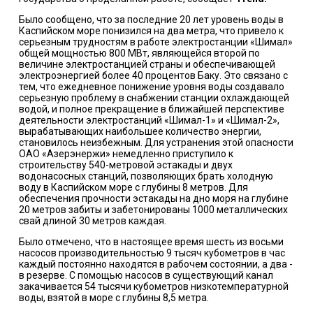
Было сообщено, что за последние 20 лет уровень воды в
Каспийском море понизился на два метра, что привело к
серьезным трудностям в работе электростанции «Шимал»
общей мощностью 800 МВт, являющейся второй по
величине электростанцией страны и обеспечивающей
электроэнергией более 40 процентов Баку. Это связано с
тем, что ежедневное понижение уровня воды создавало
серьезную проблему в снабжении станции охлаждающей
водой, и полное прекращение в ближайшей перспективе
деятельности электростанций «Шимал-1» и «Шимал-2»,
вырабатывающих наибольшее количество энергии,
становилось неизбежным. Для устранения этой опасности
ОАО «Азерэнержи» немедленно приступило к
строительству 540-метровой эстакады и двух
водонасосных станций, позволяющих брать холодную
воду в Каспийском море с глубины 8 метров. Для
обеспечения прочности эстакады на дно моря на глубине
20 метров забиты и забетонированы 1000 металлических
свай длиной 30 метров каждая.
Было отмечено, что в настоящее время шесть из восьми
насосов производительностью 9 тысяч кубометров в час
каждый постоянно находятся в рабочем состоянии, а два -
в резерве. С помощью насосов в существующий канал
закачивается 54 тысячи кубометров низкотемпературной
воды, взятой в море с глубины 8,5 метра.