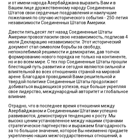
и от имени народа Азербайджана выразить Вам и в
Вашем лице дружественному народу Соединенных
Штатов свои сердечные поздравления и наилучшие
пожелания по случаю исторического события - 250-летия
независимости Соединенных Штатов Америки.
Двести пятьдесят лет назад Соединенные Штаты
Америки провозгласили свою независимость, подписав 4
июля Декларацию независимости. Этот исторический
документ стал символом борьбы за свободу,
непоколебимой решимости и демократии, дав толчок
формированию нового порядка не только на континенте,
но и во всем мире. С тех пор Соединенные Штаты прошли
блестящий путь развития и сегодня являются сильной и
влиятельной во всех отношениях страной на мировой
арене. Благодаря проводимой Вами решительной и
твердой политике Соединенные Штаты продолжают
добиваться выдающихся успехов, еще больше укрепляя
свое лидерство, международный авторитет и глобальное
влияние.
Отрадно, что в последнее время отношения между
Азербайджаном и Соединенными Штатами успешно
развиваются, демонстрируя тенденцию к росту. Мы
высоко ценим установленное между нашими странами
стратегическое партнерство и выражаем благодарность
за то большое значение, которое Вы неизменно придаете
укреплению наших межгосударственных отношений, а