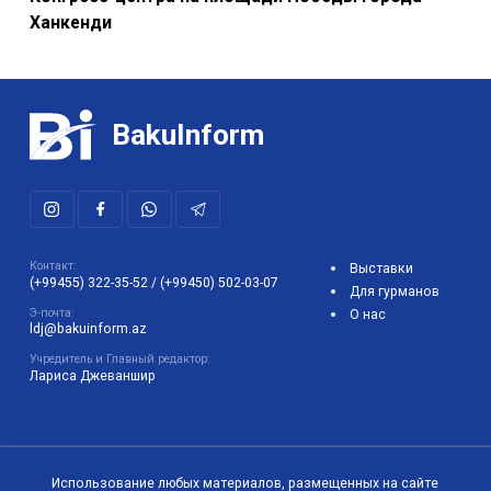
Ханкенди
BakuInform
Контакт:
Выставки
(+99455) 322-35-52
/
(+99450) 502-03-07
Для гурманов
Э-почта:
О нас
ldj@bakuinform.az
Учредитель и Главный редактор:
Лариса Джеваншир
Использование любых материалов, размещенных на сайте