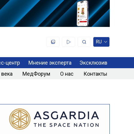
RU
с-центр
Мнение эксперта
Эксклюзив
 века
МедФорум
О нас
Контакты