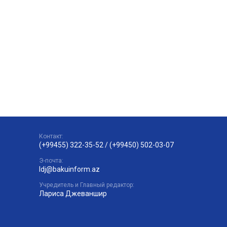
Контакт:
(+99455) 322-35-52
/
(+99450) 502-03-07
Э-почта:
ldj@bakuinform.az
Учредитель и Главный редактор:
Лариса Джеваншир