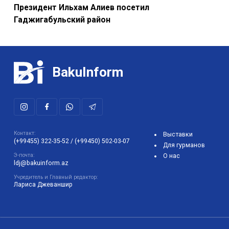
Президент Ильхам Алиев посетил
Гаджигабульский район
BakuInform
Контакт:
Выставки
(+99455) 322-35-52
/
(+99450) 502-03-07
Для гурманов
Э-почта:
О нас
ldj@bakuinform.az
Учредитель и Главный редактор:
Лариса Джеваншир